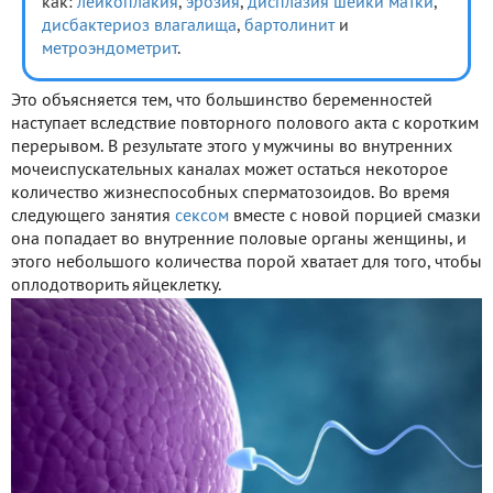
как:
лейкоплакия
,
эрозия
,
дисплазия шейки матки
,
дисбактериоз влагалища
,
бартолинит
и
метроэндометрит
.
Это объясняется тем, что большинство беременностей
наступает вследствие повторного полового акта с коротким
перерывом. В результате этого у мужчины во внутренних
мочеиспускательных каналах может остаться некоторое
количество жизнеспособных сперматозоидов. Во время
следующего занятия
сексом
вместе с новой порцией смазки
она попадает во внутренние половые органы женщины, и
этого небольшого количества порой хватает для того, чтобы
оплодотворить яйцеклетку.