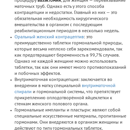
процедуру
вазэктомии
, для женщин — перевязывание
маточных труб. Однако есть у этого способа
контрацепции и недостатки. Главный из них — это
обязательная необходимость хирургического
вмешательства в организм с последующим
реабилитационным периодом в несколько недель.
Оральный женский контрацептив
: это
преимущественно таблетки гормональной природы,
которые весьма неплохо себя зарекомендовали, так
как предотвращают беременность в 99,7% случаев.
Однако не каждой женщине можно использовать
таблетки, так как они имеют много противопоказаний
и побочных эффектов.
Внутриматочная контрацепция: заключается во
внедрении в матку специальной
внутриматочной
спирали
и гормональной системы, что препятствует
прикреплению оплодотворённой яйцеклетки к
стенкам женского полового органа.
Гормональные импланты и пластыри: являют собой
специальные искусственные материалы, пропитанные
гормонами. Они внедряются в организм женщины и
действуют по типу гормональных таблеток.