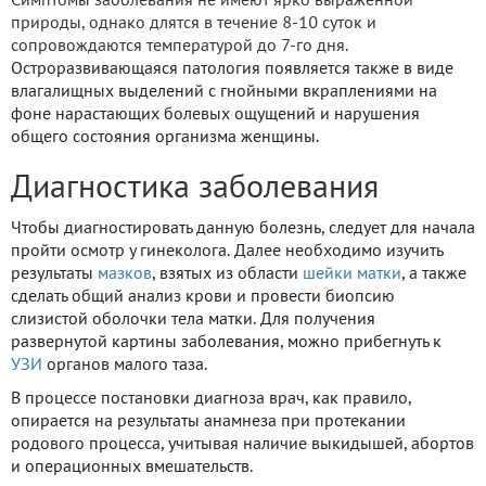
Симптомы заболевания не имеют ярко выраженной
природы, однако длятся в течение 8-10 суток и
сопровождаются температурой до 7-го дня.
Остроразвивающаяся патология появляется также в виде
влагалищных выделений с гнойными вкраплениями на
фоне нарастающих болевых ощущений и нарушения
общего состояния организма женщины.
Диагностика заболевания
Чтобы диагностировать данную болезнь, следует для начала
пройти осмотр у гинеколога. Далее необходимо изучить
результаты
мазков
, взятых из области
шейки матки
, а также
сделать общий анализ крови и провести биопсию
слизистой оболочки тела матки. Для получения
развернутой картины заболевания, можно прибегнуть к
УЗИ
органов малого таза.
В процессе постановки диагноза врач, как правило,
опирается на результаты анамнеза при протекании
родового процесса, учитывая наличие выкидышей, абортов
и операционных вмешательств.