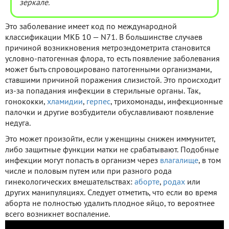
зеркале.
Это заболевание имеет код по международной
классификации МКБ 10 — N71. В большинстве случаев
причиной возникновения метроэндометрита становится
условно-патогенная флора, то есть появление заболевания
может быть спровоцировано патогенными организмами,
ставшими причиной поражения слизистой. Это происходит
из-за попадания инфекции в стерильные органы. Так,
гонококки,
хламидии
,
герпес
, трихомонады, инфекционные
палочки и другие возбудители обуславливают появление
недуга.
Это может произойти, если у женщины снижен иммунитет,
либо защитные функции матки не срабатывают. Подобные
инфекции могут попасть в организм через
влагалище
, в том
числе и половым путем или при разного рода
гинекологических вмешательствах:
аборте
,
родах
или
других манипуляциях. Следует отметить, что если во время
аборта не полностью удалить плодное яйцо, то вероятнее
всего возникнет воспаление.