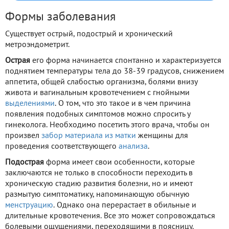
Формы заболевания
Существует острый, подострый и хронический
метроэндометрит.
Острая
его форма начинается спонтанно и характеризуется
поднятием температуры тела до 38-39 градусов, снижением
аппетита, общей слабостью организма, болями внизу
живота и вагинальным кровотечением с гнойными
выделениями
. О том, что это такое и в чем причина
появления подобных симптомов можно спросить у
гинеколога. Необходимо посетить этого врача, чтобы он
произвел
забор материала из матки
женщины для
проведения соответствующего
анализа
.
Подострая
форма имеет свои особенности, которые
заключаются не только в способности переходить в
хроническую стадию развития болезни, но и имеют
размытую симптоматику, напоминающую обычную
менструацию
. Однако она перерастает в обильные и
длительные кровотечения. Все это может сопровождаться
болевыми ощущениями, переходящими в поясницу.