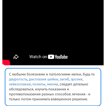
С любыми болезнями и патологиями матки, будь то
двурогость
,
дисплазия шейки
,
загиб
,
эрозия
,
лейкоплакия
,
полипы
,
миома
, следует детально
обследоваться, изучить показания и
противопоказания разных способов лечения - и
только потом принимать взвешенное решение.