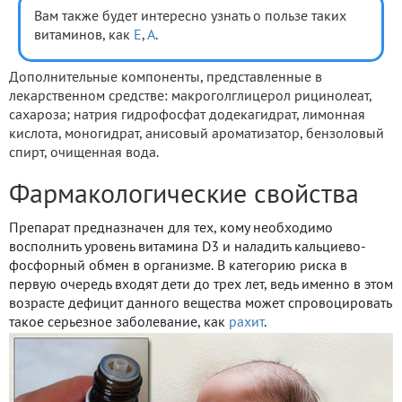
Вам также будет интересно узнать о пользе таких
витаминов, как
Е
,
А
.
Дополнительные компоненты, представленные в
лекарственном средстве: макроголглицерол рицинолеат,
сахароза; натрия гидрофосфат додекагидрат, лимонная
кислота, моногидрат, анисовый ароматизатор, бензоловый
спирт, очищенная вода.
Фармакологические свойства
Препарат предназначен для тех, кому необходимо
восполнить уровень витамина D3 и наладить кальциево-
фосфорный обмен в организме. В категорию риска в
первую очередь входят дети до трех лет, ведь именно в этом
возрасте дефицит данного вещества может спровоцировать
такое серьезное заболевание, как
рахит
.