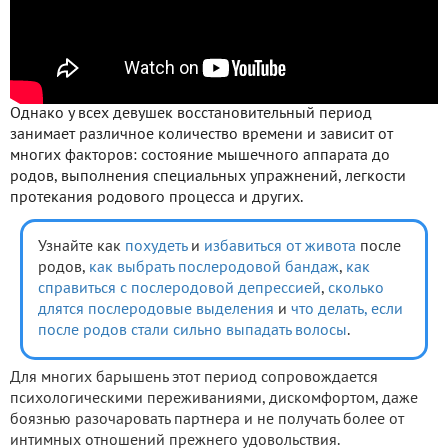
Однако у всех девушек восстановительный период
занимает различное количество времени и зависит от
многих факторов: состояние мышечного аппарата до
родов, выполнения специальных упражнений, легкости
протекания родового процесса и других.
Узнайте как
похудеть
и
избавиться от живота
после
родов,
как выбрать послеродовой бандаж
,
как
справиться с послеродовой депрессией
,
сколько
длятся послеродовые выделения
и
что делать, если
после родов стали сильно выпадать волосы
.
Для многих барышень этот период сопровождается
психологическими переживаниями, дискомфортом, даже
боязнью разочаровать партнера и не получать более от
интимных отношений прежнего удовольствия.