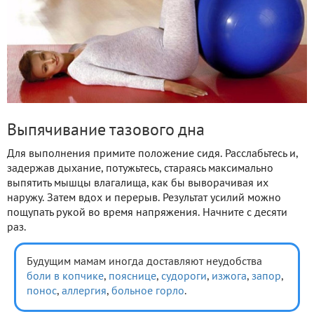
Выпячивание тазового дна
Для выполнения примите положение сидя. Расслабьтесь и,
задержав дыхание, потужьтесь, стараясь максимально
выпятить мышцы влагалища, как бы выворачивая их
наружу. Затем вдох и перерыв. Результат усилий можно
пощупать рукой во время напряжения. Начните с десяти
раз.
Будущим мамам иногда доставляют неудобства
боли
в копчике
,
пояснице
,
судороги
,
изжога
,
запор
,
понос
,
аллергия
,
больное горло
.