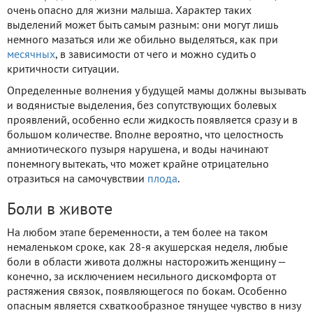
очень опасно для жизни малыша. Характер таких
выделений может быть самым разным: они могут лишь
немного мазаться или же обильно выделяться, как при
месячных
, в зависимости от чего и можно судить о
критичности ситуации.
Определенные волнения у будущей мамы должны вызывать
и водянистые выделения, без сопутствующих болевых
проявлений, особенно если жидкость появляется сразу и в
большом количестве. Вполне вероятно, что целостность
амниотического пузыря нарушена, и воды начинают
понемногу вытекать, что может крайне отрицательно
отразиться на самочувствии
плода
.
Боли в животе
На любом этапе беременности, а тем более на таком
немаленьком сроке, как 28-я акушерская неделя, любые
боли в области живота должны насторожить женщину —
конечно, за исключением несильного дискомфорта от
растяжения связок, появляющегося по бокам. Особенно
опасным является схваткообразное тянущее чувство в низу