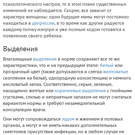
психологического настроя, то в этом плане существенных
изменений не наблюдается. Скорее, все зависит от
характера женщины: одни будущие мамы могут постоянно
находиться в
депрессии
, в то время как другие радуются
каждому толчку изнутри и уже полным ходом готовятся к
появлению своего ребенка.
Выделения
Влагалищные
выделения
в норме сохраняют все те же
характеристики, что и на предыдущем этапе:
белый
или
прозрачный цвет (также допускаются и слегка
желтоватые
скопления на белье), однородную консистенцию и немного
кисловатый запах. Соответственно, серые, зеленые,
насыщенно желтые или
коричневые выделения
с гнойными
сгустками, слизью и неприятным запахом не могут считаться
вариантом нормы и требуют незамедлительной
консультации врача.
Они могут сопровождаться
зудом
и жжением в половых
органах, а могут и не иметь никаких дополнительных
симптомов присутствия инфекции, но в любом случае не