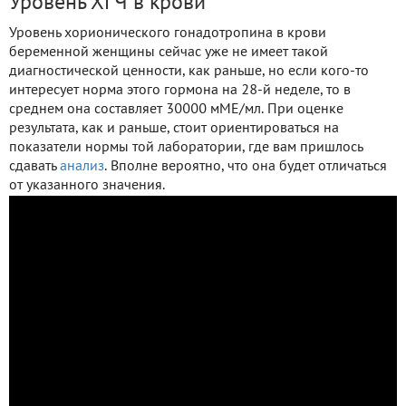
Уровень ХГЧ в крови
Уровень хорионического гонадотропина в крови
беременной женщины сейчас уже не имеет такой
диагностической ценности, как раньше, но если кого-то
интересует норма этого гормона на 28-й неделе, то в
среднем она составляет 30000 мМЕ/мл. При оценке
результата, как и раньше, стоит ориентироваться на
показатели нормы той лаборатории, где вам пришлось
сдавать
анализ
. Вполне вероятно, что она будет отличаться
от указанного значения.