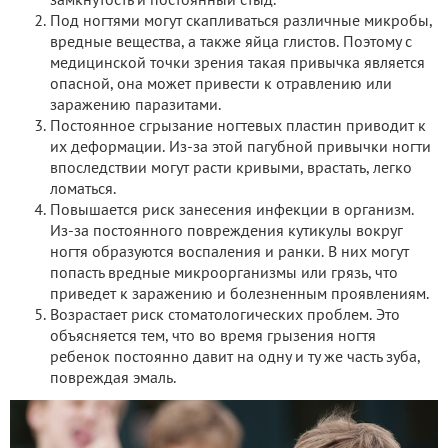
замкнутость и постоянный стыд.
Под ногтями могут скапливаться различные микробы,
вредные вещества, а также яйца глистов. Поэтому с
медицинской точки зрения такая привычка является
опасной, она может привести к отравлению или
заражению паразитами.
Постоянное сгрызание ногтевых пластин приводит к
их деформации. Из-за этой пагубной привычки ногти
впоследствии могут расти кривыми, врастать, легко
ломаться.
Повышается риск занесения инфекции в организм.
Из-за постоянного повреждения кутикулы вокруг
ногтя образуются воспаления и ранки. В них могут
попасть вредные микроорганизмы или грязь, что
приведет к заражению и болезненным проявлениям.
Возрастает риск стоматологических проблем. Это
объясняется тем, что во время грызения ногтя
ребенок постоянно давит на одну и ту же часть зуба,
повреждая эмаль.