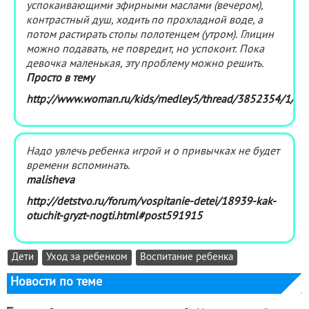
успокаивающими эфирными маслами (вечером),
контрастный душ, ходить по прохладной воде, а
потом растирать стопы полотенцем (утром). Глицин
можно подавать, не повредит, но успокоит. Пока
девочка маленькая, эту проблему можно решить.
Просто в тему
http://www.woman.ru/kids/medley5/thread/3852354/1/
Надо увлечь ребенка игрой и о привычках не будет
времени вспоминать.
malisheva
http://detstvo.ru/forum/vospitanie-detei/18939-kak-
otuchit-gryzt-nogti.html#post591915
Дети
Уход за ребенком
Воспитание ребенка
Новости по теме