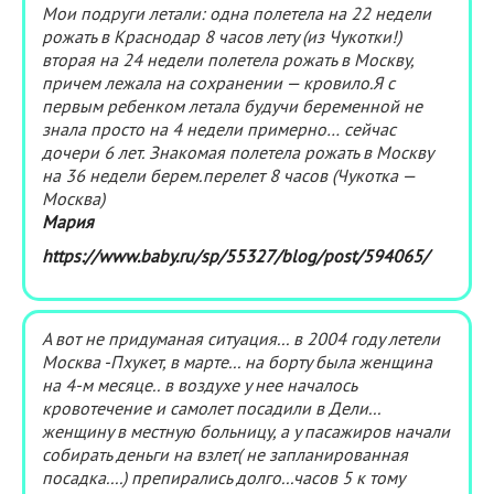
Мои подруги летали: одна полетела на 22 недели
рожать в Краснодар 8 часов лету (из Чукотки!)
вторая на 24 недели полетела рожать в Москву,
причем лежала на сохранении — кровило.Я с
первым ребенком летала будучи беременной не
знала просто на 4 недели примерно… сейчас
дочери 6 лет. Знакомая полетела рожать в Москву
на 36 недели берем.перелет 8 часов (Чукотка —
Москва)
Мария
https://www.baby.ru/sp/55327/blog/post/594065/
А вот не придуманая ситуация... в 2004 году летели
Москва -Пхукет, в марте... на борту была женщина
на 4-м месяце.. в воздухе у нее началось
кровотечение и самолет посадили в Дели...
женщину в местную больницу, а у пасажиров начали
собирать деньги на взлет( не запланированная
посадка....) препирались долго...часов 5 к тому