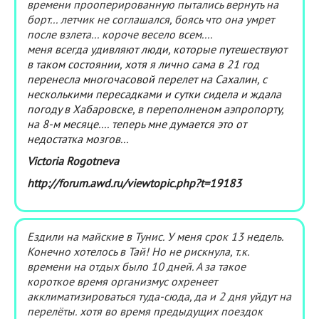
времени прооперированную пытались вернуть на
борт... летчик не соглашался, боясь что она умрет
после взлета... короче весело всем....
меня всегда удивляют люди, которые путешествуют
в таком состоянии, хотя я лично сама в 21 год
перенесла многочасовой перелет на Сахалин, с
несколькими пересадками и сутки сидела и ждала
погоду в Хабаровске, в переполненом аэпропорту,
на 8-м месяце.... теперь мне думается это от
недостатка мозгов...
Victoria Rogotneva
http://forum.awd.ru/viewtopic.php?t=19183
Ездили на майские в Тунис. У меня срок 13 недель.
Конечно хотелось в Тай! Но не рискнула, т.к.
времени на отдых было 10 дней. А за такое
короткое время организмус охренеет
акклиматизироваться туда-сюда, да и 2 дня уйдут на
перелёты. хотя во время предыдущих поездок