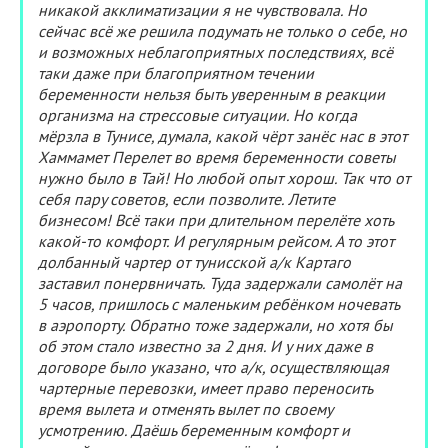
никакой акклиматизации я не чувствовала. Но
сейчас всё же решила подумать не только о себе, но
и возможных неблагоприятных последствиях, всё
таки даже при благоприятном течении
беременности нельзя быть уверенным в реакции
организма на стрессовые ситуации. Но когда
мёрзла в Тунисе, думала, какой чёрт занёс нас в этот
Хаммамет Перелет во время беременности советы
нужно было в Тай! Но любой опыт хорош. Так что от
себя пару советов, если позволите. Летите
бизнесом! Всё таки при длительном перелёте хоть
какой-то комфорт. И регулярным рейсом. А то этот
долбанный чартер от тунисской а/к Картаго
заставил понервничать. Туда задержали самолёт на
5 часов, пришлось с маленьким ребёнком ночевать
в аэропорту. Обратно тоже задержали, но хотя бы
об этом стало известно за 2 дня. И у них даже в
договоре было указано, что а/к, осуществляющая
чартерные перевозки, имеет право переносить
время вылета и отменять вылет по своему
усмотрению. Даёшь беременным комфорт и