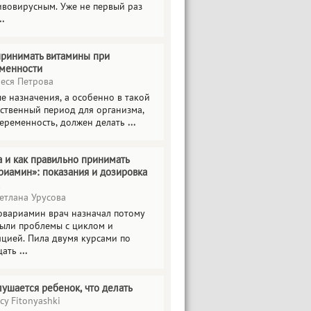
ивовирусным. Уже не первый раз
..
принимать витамины при
менности
еся Петрова
е назначения, а особенно в такой
тственный период для организма,
беременность, должен делать
...
а и как правильно принимать
риамин»: показания и дозировка
етлана Урусова
овариамин врач назначал потому
были проблемы с циклом и
яцией. Пила двумя курсами по
цать
...
лушается ребенок, что делать
cy Fitonyashki