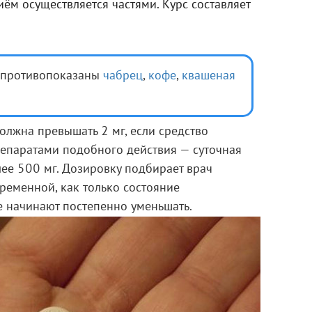
иём осуществляется частями. Курс составляет
 противопоказаны
чабрец
,
кофе
,
квашеная
олжна превышать 2 мг, если средство
репаратами подобного действия — суточная
лее 500 мг. Дозировку подбирает врач
ременной, как только состояние
е начинают постепенно уменьшать.