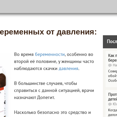
беременных от давления:
Посл
Во время
беременности
, особенно во
Как 
бере
второй её половине, у женщины часто
На
наблюдаются скачки
давления
.
Сове
обойт
Особ
В большинстве случаев, чтобы
справиться с данной ситуацией, врачи
Прот
назначают Допегит.
дете
Юл
Когда
Насколько безопасно это средство и
делом