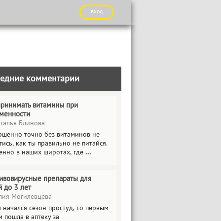
вход
едние комментарии
принимать витамины при
менности
талья Блинова
ршенно точно без витаминов не
ись, как ты правильно не питайся.
енно в наших широтах, где
...
ивовирусные препараты для
й до 3 лет
ия Могилевцева
 начался сезон простуд, то первым
 пошла в аптеку за