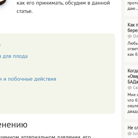
как его принимать, обсудим в данной
прот
даю
.
статье.
Как 
бере
Ол
Любы
ю
отве
как 
я для плода
а
Когд
«Ова
 и побочные действия
БАДа
Св
Мне 
что 
овул
двад
енению
Не с
Jui
шенном артериальном давлении, его