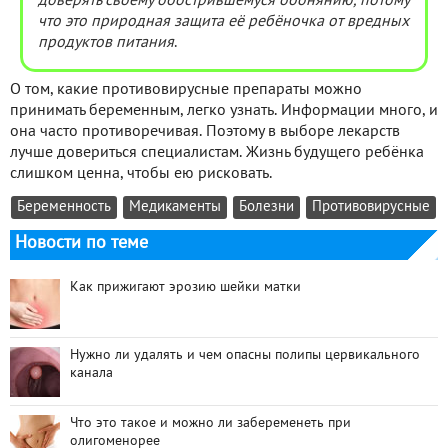
доверять своему обострившемуся обонянию, потому
что это природная защита её ребёночка от вредных
продуктов питания
.
О том, какие противовирусные препараты можно
принимать беременным, легко узнать. Информации много, и
она часто противоречивая. Поэтому в выборе лекарств
лучше довериться специалистам. Жизнь будущего ребёнка
слишком ценна, чтобы ею рисковать.
Беременность
Медикаменты
Болезни
Противовирусные
Новости по теме
Как прижигают эрозию шейки матки
Нужно ли удалять и чем опасны полипы цервикального
канала
Что это такое и можно ли забеременеть при
олигоменорее