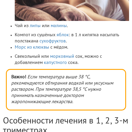
Чай из
липы
или
малины
.
Компот из сушёных
яблок
: в 1 л кипятка насыпать
полстакана
сухофруктов
.
Морс из клюквы
с мёдом.
Свекольный или
морковный
сок, можно с
добавлением
капустного
сока.
Важно!
Если температура выше 38 °С,
рекомендуются обтирания водкой или уксусным
раствором. При температуре 38,5 °С нужно
принимать назначенные доктором
жаропонижающие лекарства.
Особенности лечения в 1, 2, 3-м
триместрах