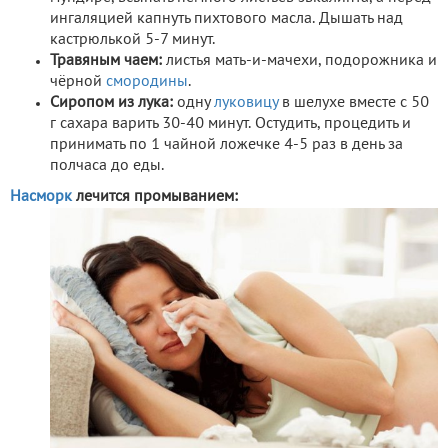
ингаляцией капнуть пихтового масла. Дышать над
кастрюлькой 5-7 минут.
Травяным чаем:
листья мать-и-мачехи, подорожника и
чёрной
смородины
.
Сиропом из лука:
одну
луковицу
в шелухе вместе с 50
г сахара варить 30-40 минут. Остудить, процедить и
принимать по 1 чайной ложечке 4-5 раз в день за
полчаса до еды.
Насморк
лечится промыванием: