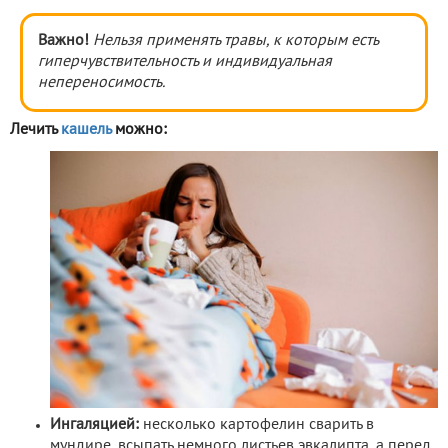
Важно!
Нельзя применять травы, к которым есть
гиперчувствительность и индивидуальная
непереносимость.
Лечить
кашель
можно:
Ингаляцией:
несколько картофелин сварить в
мундире, всыпать немного листьев эвкалипта, а перед