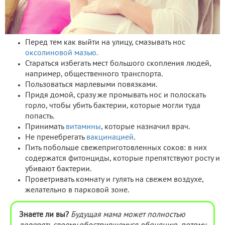
Перед тем как выйти на улицу, смазывать нос
оксолиновой мазью.
Стараться избегать мест большого скопления людей,
например, общественного транспорта.
Пользоваться марлевыми повязками.
Придя домой, сразу же промывать нос и полоскать
горло, чтобы убить бактерии, которые могли туда
попасть.
Принимать
витамины
, которые назначил врач.
Не пренебрегать
вакцинацией
.
Пить побольше свежеприготовленных соков: в них
содержатся фитонциды, которые препятствуют росту и
убивают бактерии.
Проветривать комнату и гулять на свежем воздухе,
желательно в парковой зоне.
Знаете ли вы?
Будущая мама может полностью