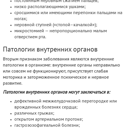
постоянным неровным сжатием пальцев;
низко располагающимися ушками;
сросшимися или имеющими перепонки пальцами на
ногах;
неровной ступней («стопой–качалкой»);
микростомией — непропорционально малым
отверстием рта.
Патологии внутренних органов
Вторым признаком заболевания являются внутренние
патологии в организме: внутренние органы неправильно
или совсем не функционируют, присутствует слабая
моторика и заторможенное психическое и нервное
развитие.
Патологии внутренних органов могут заключаться в:
дефективной межжелудочковой перегородке или
врожденных болезнях сердца;
различных грыжах;
открытом артериальном протоке;
гастроэозофагеальной болезни;