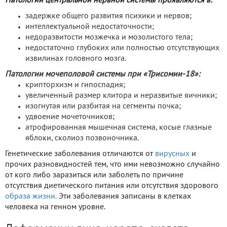
Патологии центральной нервной системы проявляются в:
задержке общего развития психики и нервов;
интеллектуальной недостаточности;
недоразвитости мозжечка и мозолистого тела;
недостаточно глубоких или полностью отсутствующих
извилинах головного мозга.
Патологии мочеполовой системы при «Трисомии-18»:
крипторхизм и гипоспадия;
увеличенный размер клитора и неразвитые яичники;
изогнутая или разбитая на сегменты почка;
удвоение мочеточников;
атрофированная мышечная система, косые глазные
яблоки, сколиоз позвоночника.
Генетические заболевания отличаются от
вирусных
и
прочих разновидностей тем, что ими невозможно случайно
от кого либо заразиться или заболеть по причине
отсутствия диетического питания или отсутствия здорового
образа жизни.
Эти заболевания записаны в клетках
человека на генном уровне.