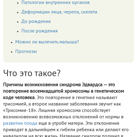
Патологии внутренних органов
Деформации лица, черепа, скелета
До рождения
После рождения
Можно ли вылечить малыша?
Прогнозы
Что это такое?
Причины возникновения синдрома Эдвардса — это
повторение восемнадцатой хромосомы в генетическом
коде человека
. Это повторение в генетике называют
трисомией, а второе название заболевания звучит как
«Трисомия-18». Лишняя хромосома способствует
возникновению всевозможных отклонений от нормы в
развитии плода
еще в утробе матери. Эти отклонения
приводят в дальнейшем к гибели ребенка или делают его
инвалидом на всю жизнь. Название синдром получил в