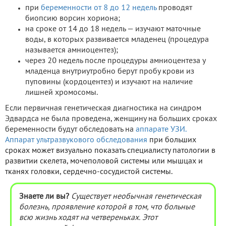
при
беременности от 8 до 12 недель
проводят
биопсию ворсин хориона;
на сроке от 14 до 18 недель — изучают маточные
воды, в которых развивается младенец (процедура
называется амниоцентез);
через 20 недель после процедуры амниоцентеза у
младенца внутриутробно берут пробу крови из
пуповины (кордоцентез) и изучают на наличие
лишней хромосомы.
Если первичная генетическая диагностика на синдром
Эдвардса не была проведена, женщину на больших сроках
беременности будут обследовать на
аппарате УЗИ.
Аппарат ультразвукового обследования
при больших
сроках может визуально показать специалисту патологии в
развитии скелета, мочеполовой системы или мышцах и
тканях головки, сердечно-сосудистой системы.
Знаете ли вы?
Существует необычная генетическая
болезнь, проявление которой в том, что больные
всю жизнь ходят на четвереньках. Этот