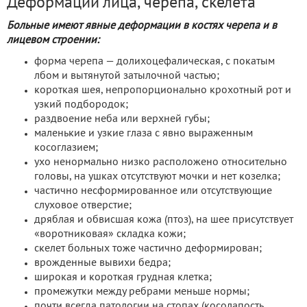
Деформации лица, черепа, скелета
Больные имеют явные деформации в костях черепа и в
лицевом строении:
форма черепа — долихоцефалическая, с покатым
лбом и вытянутой затылочной частью;
короткая шея, непропорционально крохотный рот и
узкий подбородок;
раздвоение неба или верхней губы;
маленькие и узкие глаза с явно выраженным
косоглазием;
ухо ненормально низко расположено относительно
головы, на ушках отсутствуют мочки и нет козелка;
частично несформированное или отсутствующие
слуховое отверстие;
дряблая и обвисшая кожа (птоз), на шее присутствует
«воротниковая» складка кожи;
скелет больных тоже частично деформирован;
врожденные вывихи бедра;
широкая и короткая грудная клетка;
промежутки между ребрами меньше нормы;
почти всегда патологии на стопах (косолапость,