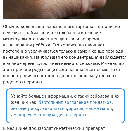
Обычно количество естественного гормона в организме
невелико, стабильно и не колеблется в течение
менструального цикла женщины или во время
вынашивания ребёнка. Его количество начинает
постепенно увеличиваться только в самом конце периода
вынашивания. Наибольшая его концентрация наблюдается
в ночное время суток, днём немного снижаясь. Именно по
этой причине роды чаще всего начинаются ночью. Пика
концентрация окситоцина достигает к началу третьего
родового периода.
Узнайте больше информации, о таких заболеваниях
женщин как:
бартолинит
,
воспаление придатков
,
эндометриоз
,
лейкоплакия
,
эрозия
,
миома матки
,
аменорея
,
менопауза
,
дисбактериоз
.
В медицине производят синтетический препарат