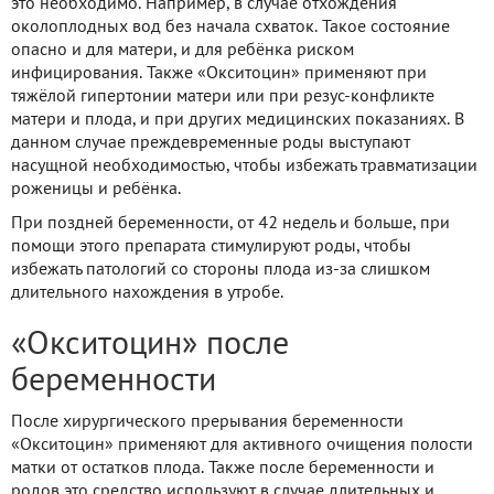
это необходимо. Например, в случае отхождения
околоплодных вод без начала схваток. Такое состояние
опасно и для матери, и для ребёнка риском
инфицирования. Также «Окситоцин» применяют при
тяжёлой гипертонии матери или при резус-конфликте
матери и плода, и при других медицинских показаниях. В
данном случае преждевременные роды выступают
насущной необходимостью, чтобы избежать травматизации
роженицы и ребёнка.
При поздней беременности, от 42 недель и больше, при
помощи этого препарата стимулируют роды, чтобы
избежать патологий со стороны плода из-за слишком
длительного нахождения в утробе.
«Окситоцин» после
беременности
После хирургического прерывания беременности
«Окситоцин» применяют для активного очищения полости
матки от остатков плода. Также после беременности и
родов это средство используют в случае длительных и