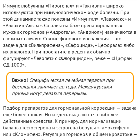
Иммуноглобулины «Пирогенал» и «Тактивин» широко
используются при иммунологическом ходе болезни. При
этой динамике также полезны «Иммунтил», «Лавомакс» и
«Аллокин-Альфа». Составы на базе препарированных
мужских гормонов («Андрогель», «Андриол») назначаются в
сложных случаях. Снятие фонового воспаления — это
задача для «Вильпрафена», «Сафоцида», «Цефорала» либо
их аналогов. При простатите в рецептах обычно
фигурируют «Леволет» с «Флорацидом», реже — «Цифран
ОД 1000».
Важно!
Специфическая лечебная терапия при
бесплодии занимает до года. Между курсами
приема могут делаться перерывы.
Подбор препаратов для гормональной коррекции — задача
еще более тонкая. Но и здесь выделяются наиболее
действенные средства. К примеру, для нормализации
баланса тестостерона и эстрогена берутся «Тамоксифен»
или «Кломифен». Регуляция гормонов в общем кровотоке —