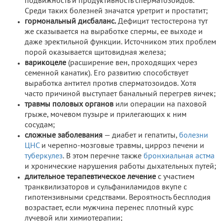
подвижность и продуктивность сперматозоидов.
Среди таких болезней значатся уретрит и простатит;
гормональный дисбаланс.
Дефицит тестостерона тут
же сказывается на выработке спермы, ее выходе и
даже эректильной функции. Источником этих проблем
порой оказывается щитовидная железа;
варикоцеле
(расширение вен, проходящих через
семенной канатик). Его развитию способствует
выработка антител против сперматозоидов. Хотя
часто причиной выступает банальный перегрев яичек;
травмы половых органов
или операции на паховой
грыже, мочевом пузыре и прилегающих к ним
сосудам;
сложные заболевания
— диабет и гепатиты,
болезни
ЦНС
и черепно-мозговые травмы, цирроз печени и
туберкулез
. В этом перечне также
бронхиальная астма
и хронические нарушения работы дыхательных путей;
длительное терапевтическое лечение
с участием
транквилизаторов и сульфаниламидов вкупе с
гипотензивными средствами. Вероятность бесплодия
возрастает, если мужчина перенес плотный курс
лучевой или химиотерапии;