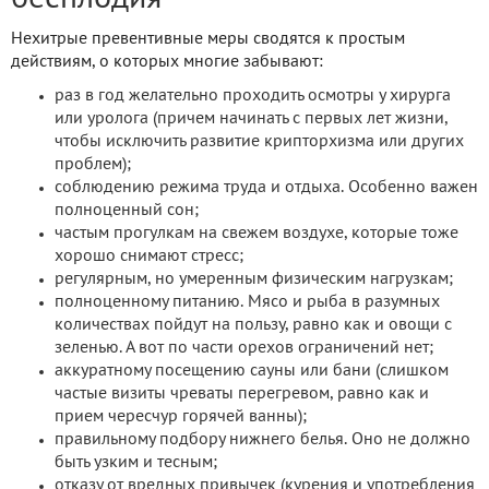
Нехитрые превентивные меры сводятся к простым
действиям, о которых многие забывают:
раз в год желательно проходить осмотры у хирурга
или уролога (причем начинать с первых лет жизни,
чтобы исключить развитие крипторхизма или других
проблем);
соблюдению режима труда и отдыха. Особенно важен
полноценный сон;
частым прогулкам на свежем воздухе, которые тоже
хорошо снимают стресс;
регулярным, но умеренным физическим нагрузкам;
полноценному питанию. Мясо и рыба в разумных
количествах пойдут на пользу, равно как и овощи с
зеленью. А вот по части орехов ограничений нет;
аккуратному посещению сауны или бани (слишком
частые визиты чреваты перегревом, равно как и
прием чересчур горячей ванны);
правильному подбору нижнего белья. Оно не должно
быть узким и тесным;
отказу от вредных привычек (курения и употребления