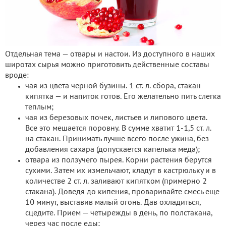
Отдельная тема — отвары и настои. Из доступного в наших
широтах сырья можно приготовить действенные составы
вроде:
чая из цвета черной бузины. 1 ст. л. сбора, стакан
кипятка — и напиток готов. Его желательно пить слегка
теплым;
чая из березовых почек, листьев и липового цвета.
Все это мешается поровну. В сумме хватит 1-1,5 ст. л.
на стакан. Принимать лучше всего после ужина, без
добавления сахара (допускается капелька меда);
отвара из ползучего пырея. Корни растения берутся
сухими. Затем их измельчают, кладут в кастрюльку и в
количестве 2 ст. л. заливают кипятком (примерно 2
стакана). Доведя до кипения, проваривайте смесь еще
10 минут, выставив малый огонь. Дав охладиться,
сцедите. Прием — четырежды в день, по полстакана,
через час после еды;