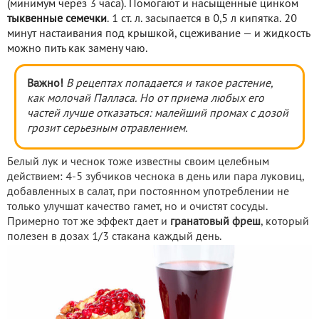
(минимум через 3 часа). Помогают и насыщенные цинком
тыквенные семечки
. 1 ст. л. засыпается в 0,5 л кипятка. 20
минут настаивания под крышкой, сцеживание — и жидкость
можно пить как замену чаю.
Важно!
В рецептах попадается и такое растение,
как молочай Палласа. Но от приема любых его
частей лучше отказаться: малейший промах с дозой
грозит серьезным отравлением.
Белый лук и чеснок тоже известны своим целебным
действием: 4-5 зубчиков чеснока в день или пара луковиц,
добавленных в салат, при постоянном употреблении не
только улучшат качество гамет, но и очистят сосуды.
Примерно тот же эффект дает и
гранатовый фреш
, который
полезен в дозах 1/3 стакана каждый день.