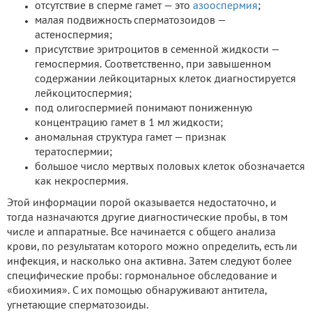
отсутствие в сперме гамет — это
азооспермия
;
малая подвижность сперматозоидов —
астеноспермия;
присутствие эритроцитов в семенной жидкости —
гемоспермия. Соответственно, при завышенном
содержании лейкоцитарных клеток диагностируется
лейкоцитоспермия;
под олигоспермией понимают пониженную
концентрацию гамет в 1 мл жидкости;
аномальная структура гамет — признак
тератоспермии;
большое число мертвых половых клеток обозначается
как некроспермия.
Этой информации порой оказывается недостаточно, и
тогда назначаются другие диагностические пробы, в том
числе и аппаратные. Все начинается с общего анализа
крови, по результатам которого можно определить, есть ли
инфекция, и насколько она активна. Затем следуют более
специфические пробы: гормональное обследование и
«биохимия». С их помощью обнаруживают антитела,
угнетающие сперматозоиды.