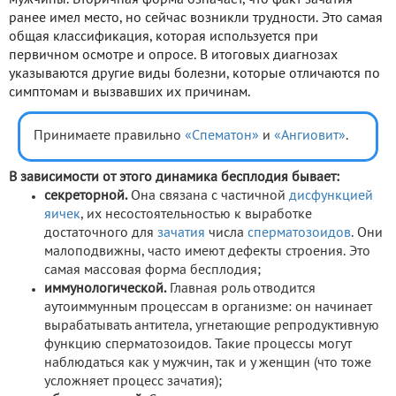
мужчины. Вторичная форма означает, что факт зачатия
ранее имел место, но сейчас возникли трудности. Это самая
общая классификация, которая используется при
первичном осмотре и опросе. В итоговых диагнозах
указываются другие виды болезни, которые отличаются по
симптомам и вызвавших их причинам.
Принимаете правильно
«Спематон»
и
«Ангиовит»
.
В зависимости от этого динамика бесплодия бывает:
секреторной.
Она связана с частичной
дисфункцией
яичек
, их несостоятельностью к выработке
достаточного для
зачатия
числа
сперматозоидов
. Они
малоподвижны, часто имеют дефекты строения. Это
самая массовая форма бесплодия;
иммунологической.
Главная роль отводится
аутоиммунным процессам в организме: он начинает
вырабатывать антитела, угнетающие репродуктивную
функцию сперматозоидов. Такие процессы могут
наблюдаться как у мужчин, так и у женщин (что тоже
усложняет процесс зачатия);