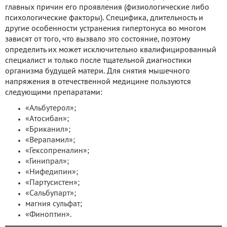
главных причин его проявления (физиологические либо
психологические факторы). Специфика, длительность и
другие особенности устранения гипертонуса во многом
зависят от того, что вызвало это состояние, поэтому
определить их может исключительно квалифицированный
специалист и только после тщательной диагностики
организма будущей матери. Для снятия мышечного
напряжения в отечественной медицине пользуются
следующими препаратами:
«Альбутерол»;
«Атосибан»;
«Бриканил»;
«Верапамил»;
«Гексопреналин»;
«Гинипрал»;
«Нифедипин»;
«Партусистен»;
«Сальбупарт»;
магния сульфат;
«Финоптин».