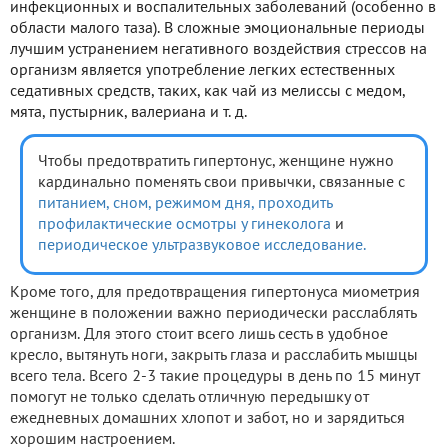
инфекционных и воспалительных заболеваний (особенно в
области малого таза). В сложные эмоциональные периоды
лучшим устранением негативного воздействия стрессов на
организм является употребление легких естественных
седативных средств, таких, как чай из мелиссы с медом,
мята, пустырник, валериана и т. д.
Чтобы предотвратить гипертонус, женщине нужно
кардинально поменять свои привычки, связанные с
питанием,
сном,
режимом дня,
проходить
профилактические осмотры у гинеколога
и
периодическое ультразвуковое исследование.
Кроме того, для предотвращения гипертонуса миометрия
женщине в положении важно периодически расслаблять
организм. Для этого стоит всего лишь сесть в удобное
кресло, вытянуть ноги, закрыть глаза и расслабить мышцы
всего тела. Всего 2-3 такие процедуры в день по 15 минут
помогут не только сделать отличную передышку от
ежедневных домашних хлопот и забот, но и зарядиться
хорошим настроением.