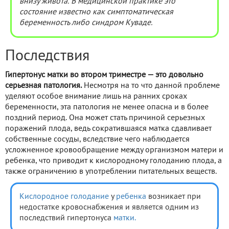
внизу живота. В медицинской практике это
состояние известно как симптоматическая
беременность либо синдром Куваде.
Последствия
Гипертонус матки во втором триместре — это довольно
серьезная патология.
Несмотря на то что данной проблеме
уделяют особое внимание лишь на ранних сроках
беременности, эта патология не менее опасна и в более
поздний период. Она может стать причиной серьезных
поражений плода, ведь сократившаяся матка сдавливает
собственные сосуды, вследствие чего наблюдается
усложненное кровообращение между организмом матери и
ребенка, что приводит к кислородному голоданию плода, а
также ограничению в употреблении питательных веществ.
Кислородное голодание
у
ребенка
возникает при
недостатке кровоснабжения и является одним из
последствий гипертонуса
матки.