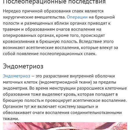
Послеоперационные последствия
Нередко причиной образования спаек являются
хирургические вмешательства.
Операции
на брюшной
полости и размещенных вблизи органах приводят к
травмам и образованиям очагов воспаления на
оперированных органах, кроме того, происходят
кровоизлияния в брюшную полость. Вследствие этого
возникают асептические воспаления, которые влекут за
собой появление послеоперационных спаек.
Эндометриоз
Эндометриоз
— это разрастание внутренней оболочки
маточных клеток (эндометриоидной ткани) за пределы
эндометрия. Во время менструации разросшиеся клеточные
образования тоже выделяют кровь, которая попадает в
брюшную полость и провоцирует асептическое воспаление.
Организм тут же включает «систему защиты» и
обволакивает очаги воспаления соединительнотканными
тяжами.