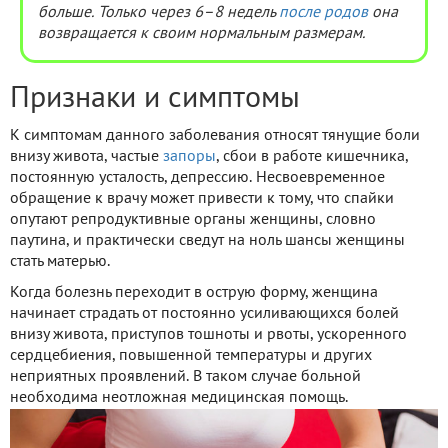
больше. Только через 6–8 недель
после родов
она
возвращается к своим нормальным размерам.
Признаки и симптомы
К симптомам данного заболевания относят тянущие боли
внизу живота, частые
запоры
, сбои в работе кишечника,
постоянную усталость, депрессию. Несвоевременное
обращение к врачу может привести к тому, что спайки
опутают репродуктивные органы женщины, словно
паутина, и практически сведут на ноль шансы женщины
стать матерью.
Когда болезнь переходит в острую форму, женщина
начинает страдать от постоянно усиливающихся болей
внизу живота, приступов тошноты и рвоты, ускоренного
сердцебиения, повышенной температуры и других
неприятных проявлений. В таком случае больной
необходима неотложная медицинская помощь.