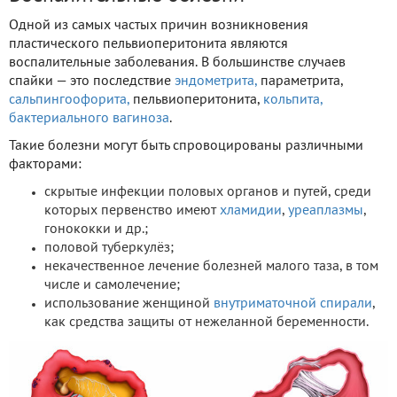
Одной из самых частых причин возникновения
пластического пельвиоперитонита являются
воспалительные заболевания. В большинстве случаев
спайки — это последствие
эндометрита,
параметрита,
сальпингоофорита,
пельвиоперитонита,
кольпита,
бактериального вагиноза
.
Такие болезни могут быть спровоцированы различными
факторами:
скрытые инфекции половых органов и путей, среди
которых первенство имеют
хламидии
,
уреаплазмы
,
гонококки и др.;
половой туберкулёз;
некачественное лечение болезней малого таза, в том
числе и самолечение;
использование женщиной
внутриматочной спирали
,
как средства защиты от нежеланной беременности.