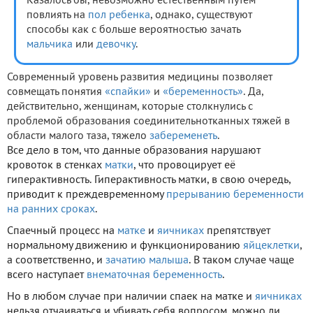
Казалось бы, невозможно естественным путем
повлиять на
пол ребенка
, однако, существуют
способы как с больше вероятностью зачать
мальчика
или
девочку
.
Современный уровень развития медицины позволяет
совмещать понятия
«спайки»
и
«беременность»
. Да,
действительно, женщинам, которые столкнулись с
проблемой образования соединительнотканных тяжей в
области малого таза, тяжело
забеременеть
.
Все дело в том, что данные образования нарушают
кровоток в стенках
матки
, что провоцирует её
гиперактивность. Гиперактивность матки, в свою очередь,
приводит к преждевременному
прерыванию беременности
на ранних сроках
.
Спаечный процесс на
матке
и
яичниках
препятствует
нормальному движению и функционированию
яйцеклетки
,
а соответственно, и
зачатию малыша
. В таком случае чаще
всего наступает
внематочная беременность
.
Но в любом случае при наличии спаек на матке и
яичниках
нельзя отчаиваться и убивать себя вопросом, можно ли