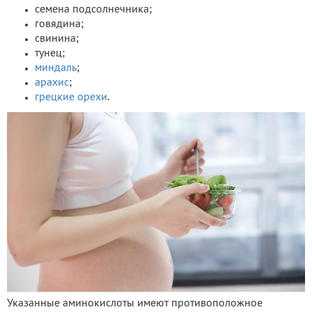
семена подсолнечника;
говядина;
свинина;
тунец;
миндаль
;
арахис
;
грецкие орехи
.
Указанные аминокислоты имеют противоположное