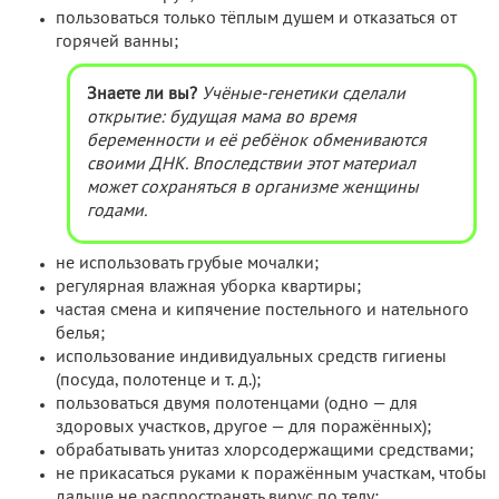
пользоваться только тёплым душем и отказаться от
горячей ванны;
Знаете ли вы?
Учёные-генетики сделали
открытие: будущая мама во время
беременности и её ребёнок обмениваются
своими ДНК. Впоследствии этот материал
может сохраняться в организме женщины
годами.
не использовать грубые мочалки;
регулярная влажная уборка квартиры;
частая смена и кипячение постельного и нательного
белья;
использование индивидуальных средств гигиены
(посуда, полотенце и т. д.);
пользоваться двумя полотенцами (одно — для
здоровых участков, другое — для поражённых);
обрабатывать унитаз хлорсодержащими средствами;
не прикасаться руками к поражённым участкам, чтобы
дальше не распространять вирус по телу;