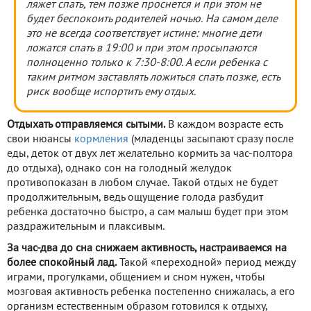
ляжет спать, тем позже проснется и при этом не
будет беспокоить родителей ночью. На самом деле
это не всегда соответствует истине: многие дети
ложатся спать в 19:00 и при этом просыпаются
полноценно только к 7:30-8:00. А если ребенка с
таким ритмом заставлять ложиться спать позже, есть
риск вообще испортить ему отдых.
Отдыхать отправляемся сытыми.
В каждом возрасте есть
свои нюансы
кормления
(младенцы засыпают сразу после
еды, деток от двух лет желательно кормить за час-полтора
до отдыха), однако сон на голодный желудок
противопоказан в любом случае. Такой отдых не будет
продолжительным, ведь ощущение голода разбудит
ребенка достаточно быстро, а сам малыш будет при этом
раздражительным и плаксивым.
За час-два до сна снижаем активность, настраиваемся на
более спокойный лад.
Такой «переходной» период между
играми, прогулками, общением и сном нужен, чтобы
мозговая активность ребенка постепенно снижалась, а его
организм естественным образом готовился к отдыху,