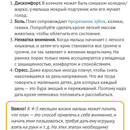
Дискомфорт.
В комнате может быть слишком холодно/
жарко, у малыша мокрый подгузник или его мучает
голод.
Боль.
Плач сопровождает
прорезание зубок
, колики,
газики. Попробуйте сделать крохе легкий массаж
животика, чтобы облегчить его состояние.
Нехватка внимания.
Когда малыш начинает с легкого
хныканья, и затем его крик становится все громче и
громче, он так заявляет о желании видеть маму. На
ранних порах только мама ассоциируется у младенца
с защищенностью, комфортом и спокойствием.
Стресс.
Даже взрослые иногда плачут, чтобы снять
накопившееся за день напряжение. Что же тогда
говорить о маленьких детях, для которых каждый
день — это буря эмоций и переживаний. Поэтому надо
дать крохе немножко поплакать и расслабиться.
Важно!
К 4-5 месяцам жизни малыш может понять,
что плач
— это способ привлечь к себе внимание, и
начать этим пользоваться, требуя дать ему игрушку,
взять на руки и т. д. На этих этапах необходимо