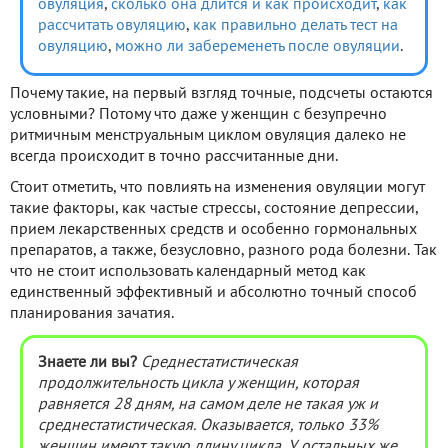
овуляция
,
сколько она длится и как происходит
,
как
рассчитать овуляцию
,
как правильно делать тест на
овуляцию
,
можно ли забеременеть после овуляции
.
Почему такие, на первый взгляд точные, подсчеты остаются
условными? Потому что даже у женщин с безупречно
ритмичным менструальным циклом овуляция далеко не
всегда происходит в точно рассчитанные дни.
Стоит отметить, что повлиять на изменения овуляции могут
такие факторы, как частые стрессы, состояние депрессии,
прием лекарственных средств и особенно гормональных
препаратов, а также, безусловно, разного рода болезни. Так
что не стоит использовать календарный метод как
единственный эффективный и абсолютно точный способ
планирования зачатия.
Знаете ли вы?
Среднестатистическая
продолжительность цикла у женщин, которая
равняется 28 дням, на самом деле не такая уж и
среднестатистическая. Оказывается, только 33%
женщин имеют такую длину цикла. У остальных же