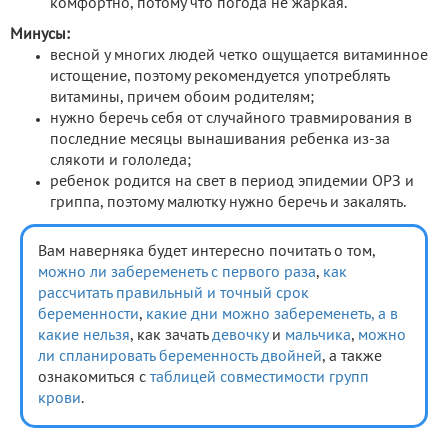
комфортно, потому что погода не жаркая.
Минусы:
весной у многих людей четко ощущается витаминное
истощение, поэтому рекомендуется употреблять
витамины, причем обоим родителям;
нужно беречь себя от случайного травмирования в
последние месяцы вынашивания ребенка из-за
слякоти и гололеда;
ребенок родится на свет в период эпидемии ОРЗ и
гриппа, поэтому малютку нужно беречь и закалять.
Вам наверняка будет интересно почитать о том,
можно ли забеременеть с первого раза
,
как
рассчитать правильный и точный срок
беременности
,
какие дни можно забеременеть, а в
какие нельзя
, как зачать
девочку
и
мальчика
,
можно
ли спланировать беременность двойней
, а также
ознакомиться с
таблицей совместимости групп
крови
.