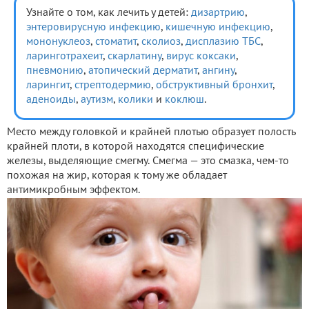
Узнайте о том, как лечить у детей:
дизартрию
,
энтеровирусную инфекцию
,
кишечную инфекцию
,
мононуклеоз
,
стоматит
,
сколиоз
,
дисплазию ТБС
,
ларинготрахеит
,
скарлатину
,
вирус коксаки
,
пневмонию
,
атопический дерматит
,
ангину
,
ларингит
,
стрептодермию
,
обструктивный бронхит
,
аденоиды
,
аутизм
,
колики
и
коклюш
.
Место между головкой и крайней плотью образует полость
крайней плоти, в которой находятся специфические
железы, выделяющие смегму. Смегма — это смазка, чем-то
похожая на жир, которая к тому же обладает
антимикробным эффектом.