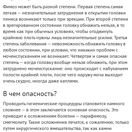
Фимоз может быть разной степени. Первая степень самая
легкая — незначительные затруднения в открытии головки
пениса возникают только при эрекции. При второй степени
в эрегированном состоянии головку обнажить нельзя, в то
время как при обычных условиях, чтобы отодвинуть
крайнюю плоть нужны лишь незначительные усилия. Третья
степень заболевания — невозможность обнажить головку в
любом состоянии, при условии, что никаких проблем с
мочеиспусканием не возникает. Четвертая и самая опасная
степень — когда головку вообще нельзя обнажить, при этом
затруднено мочеиспускание: оно происходит с набуханием
полости крайней плоти, после чего наружу моча выходит
очень скудно, иногда даже каплями.
В чем опасность?
Проводить гигиенические процедуры становится намного
сложнее — в этом заключается основная опасность. Это
приводит к осложнениям болезни — парафимозу,
смегмолиту. Такие осложнения лечатся, к сожалению, только
путем хирургического вмешательства, так как камни