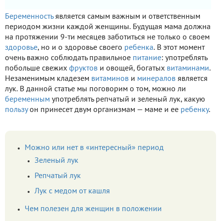
Беременность
является самым важным и ответственным
периодом жизни каждой женщины. Будущая мама должна
на протяжении 9-ти месяцев заботиться не только о своем
здоровье
, но и о здоровье своего
ребенка
. В этот момент
очень важно соблюдать правильное
питание
: употреблять
побольше свежих
фруктов
и овощей, богатых
витаминами
.
Незаменимым кладезем
витаминов
и
минералов
является
лук. В данной статье мы поговорим о том, можно ли
беременным
употреблять репчатый и зеленый лук, какую
пользу
он принесет двум организмам — маме и ее
ребенку
.
Можно или нет в «интересный» период
Зеленый лук
Репчатый лук
Лук с медом от кашля
Чем полезен для женщин в положении