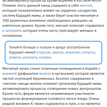
активизировать процессы кроветворения в костном мозге.
Помимо этого данный овощ содержит в себе
магний
,
который положительно влияет на сердечно-сосудистую
систему будущей мамы, а также берет участие минимум в
300 различных жизненно необходимых реакциях на
клеточном уровне. Кроме того, магний помогает справиться
с
запорами
, которые очень часто преследуют женщин в
положении.
Узнайте больше о пользе и вреде употребления
будущей мамой
огурцов
,
свеклы
,
моркови
,
капусты
,
ревеня
,
шпината
,
оливок
.
Репчатый лучок станет отличным помощником в борьбе с
анемией
(дефицитом
железа
в организме), которая является
частой спутницей беременных. Богатое содержание в
«лютом» овоще железа поможет организму будущей мамы
активизировать процессы сотворения новых эритроцитов.
Кроме того, ферум является незаменимым участником
процессов формирования головного мозга плода. Очень
редкий витамин К также содержится в луке, а он является