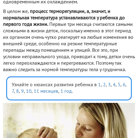
одновременным их охлаждением.
В целом же,
процесс терморегуляции, а, значит, и
нормальная температура устанавливаются у ребенка до
первого года жизни.
Первые три месяца считаются самыми
сложными в жизни деток, поскольку именно в этот период
их организм очень чутко реагирует на любые изменения во
внешней среде, особенно на резкие температурные
перепады между помещением и улицей. Все это, при
условии неправильного ухода, приводит к тому, детки очень
легко переохлаждаются и перегреваются. Поэтому так
важно следить за нормой температуры тела у грудничка.
Узнайте о нюансах развития ребенка в
1
,
2
,
3
,
4
,
5
,
6
,
7
,
8
,
9
,
10
,
11 месяцев
,
1 год
.