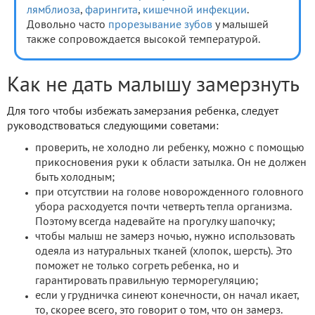
лямблиоза
,
фарингита
,
кишечной инфекции
.
Довольно часто
прорезывание зубов
у малышей
также сопровождается высокой температурой.
Как не дать малышу замерзнуть
Для того чтобы избежать замерзания ребенка, следует
руководствоваться следующими советами:
проверить, не холодно ли ребенку, можно с помощью
прикосновения руки к области затылка. Он не должен
быть холодным;
при отсутствии на голове новорожденного головного
убора расходуется почти четверть тепла организма.
Поэтому всегда надевайте на прогулку шапочку;
чтобы малыш не замерз ночью, нужно использовать
одеяла из натуральных тканей (хлопок, шерсть). Это
поможет не только согреть ребенка, но и
гарантировать правильную терморегуляцию;
если у грудничка синеют конечности, он начал икает,
то, скорее всего, это говорит о том, что он замерз.