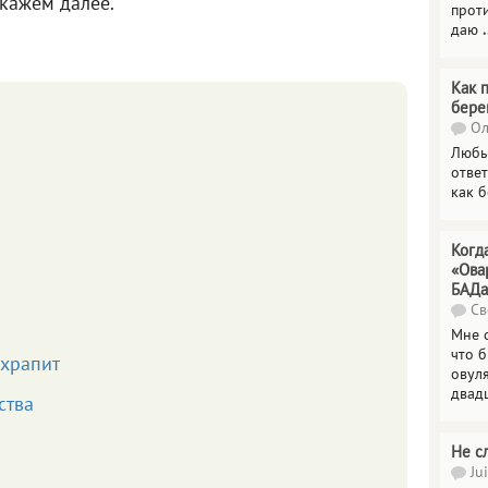
кажем далее.
прот
даю
.
Как 
бере
Ол
Любы
отве
как 
Когд
«Ова
БАДа
Св
Мне 
что 
 храпит
овул
двад
ства
Не с
Jui