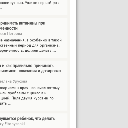
ивовирусным. Уже не первый раз
..
принимать витамины при
менности
еся Петрова
е назначения, а особенно в такой
тственный период для организма,
беременность, должен делать
...
а и как правильно принимать
риамин»: показания и дозировка
етлана Урусова
овариамин врач назначал потому
были проблемы с циклом и
яцией. Пила двумя курсами по
цать
...
лушается ребенок, что делать
cy Fitonyashki