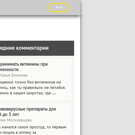
вход
едние комментарии
принимать витамины при
менности
талья Блинова
ршенно точно без витаминов не
ись, как ты правильно не питайся.
енно в наших широтах, где
...
ивовирусные препараты для
й до 3 лет
ия Могилевцева
 начался сезон простуд, то первым
 пошла в аптеку за