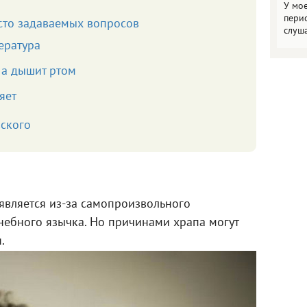
У мо
пери
сто задаваемых вопросов
слуш
ература
 а дышит ртом
яет
ского
является из-за самопроизвольного
небного язычка. Но причинами храпа могут
.