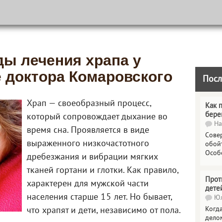
ы лечения храпа у
е доктора Комаровского
Посл
Храп — своеобразный процесс,
Как 
бере
который сопровождает дыхание во
На
время сна. Проявляется в виде
Сове
выраженного низкочастотного
обойт
Особ
дребезжания и вибрации мягких
тканей гортани и глотки. Как правило,
Прот
характерен для мужской части
дете
населения старше 15 лет. Но бывает,
Юл
Когда
что храпят и дети, независимо от пола.
делом