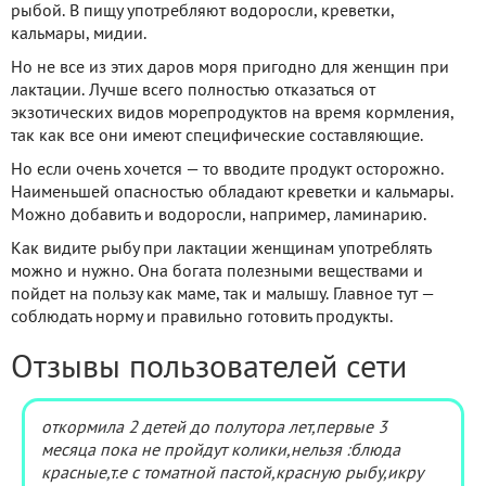
рыбой. В пищу употребляют водоросли, креветки,
кальмары, мидии.
Но не все из этих даров моря пригодно для женщин при
лактации. Лучше всего полностью отказаться от
экзотических видов морепродуктов на время кормления,
так как все они имеют специфические составляющие.
Но если очень хочется — то вводите продукт осторожно.
Наименьшей опасностью обладают креветки и кальмары.
Можно добавить и водоросли, например, ламинарию.
Как видите рыбу при лактации женщинам употреблять
можно и нужно. Она богата полезными веществами и
пойдет на пользу как маме, так и малышу. Главное тут —
соблюдать норму и правильно готовить продукты.
Отзывы пользователей сети
откормила 2 детей до полутора лет,первые 3
месяца пока не пройдут колики,нельзя :блюда
красные,т.е с томатной пастой,красную рыбу,икру