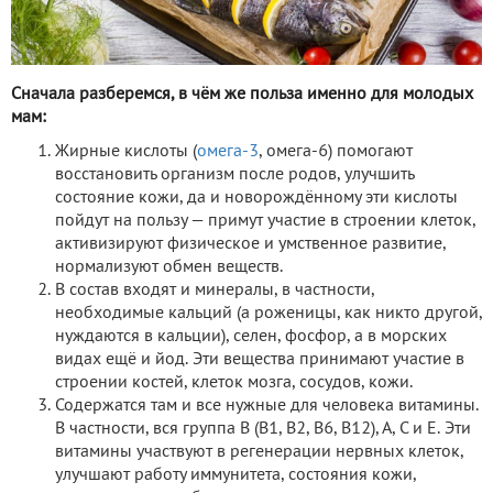
Сначала разберемся, в чём же польза именно для молодых
мам:
Жирные кислоты (
омега-3
, омега-6) помогают
восстановить организм после родов, улучшить
состояние кожи, да и новорождённому эти кислоты
пойдут на пользу — примут участие в строении клеток,
активизируют физическое и умственное развитие,
нормализуют обмен веществ.
В состав входят и минералы, в частности,
необходимые кальций (а роженицы, как никто другой,
нуждаются в кальции), селен, фосфор, а в морских
видах ещё и йод. Эти вещества принимают участие в
строении костей, клеток мозга, сосудов, кожи.
Содержатся там и все нужные для человека витамины.
В частности, вся группа В (В1, В2, В6, В12), А, С и Е. Эти
витамины участвуют в регенерации нервных клеток,
улучшают работу иммунитета, состояния кожи,