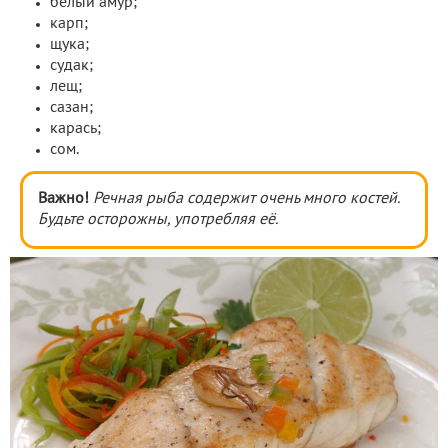
белый амур;
карп;
щука;
судак;
лещ;
сазан;
карась;
сом.
Важно!
Речная рыба содержит очень много костей.
Будьте осторожны, употребляя её.