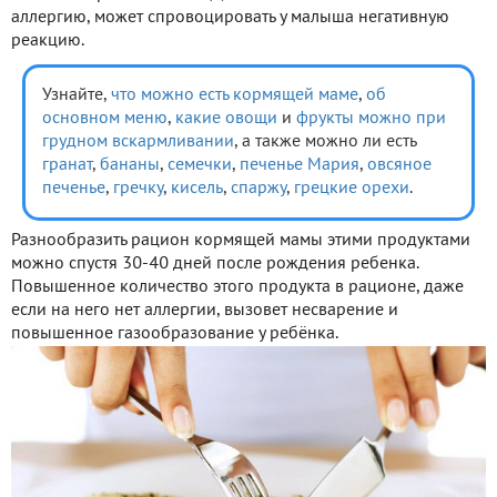
аллергию, может спровоцировать у малыша негативную
реакцию.
Узнайте,
что можно есть кормящей маме
,
об
основном меню
,
какие овощи
и
фрукты можно при
грудном вскармливании
, а также можно ли есть
гранат
,
бананы
,
семечки
,
печенье Мария
,
овсяное
печенье
,
гречку
,
кисель
,
спаржу
,
грецкие орехи
.
Разнообразить рацион кормящей мамы этими продуктами
можно спустя 30-40 дней после рождения ребенка.
Повышенное количество этого продукта в рационе, даже
если на него нет аллергии, вызовет несварение и
повышенное газообразование у ребёнка.