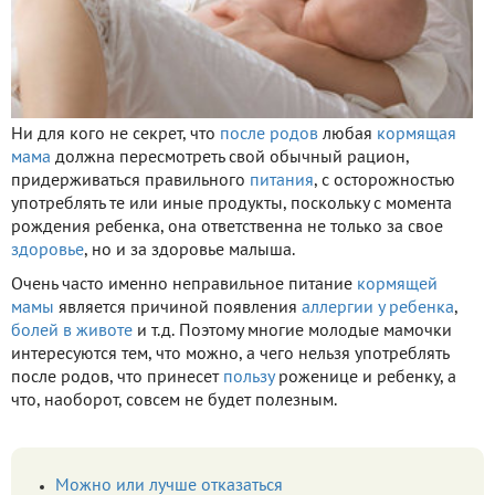
Ни для кого не секрет, что
после родов
любая
кормящая
мама
должна пересмотреть свой обычный рацион,
придерживаться правильного
питания
, с осторожностью
употреблять те или иные продукты, поскольку с момента
рождения ребенка, она ответственна не только за свое
здоровье
, но и за здоровье малыша.
Очень часто именно неправильное питание
кормящей
мамы
является причиной появления
аллергии у ребенка
,
болей в животе
и т.д. Поэтому многие молодые мамочки
интересуются тем, что можно, а чего нельзя употреблять
после родов, что принесет
пользу
роженице и ребенку, а
что, наоборот, совсем не будет полезным.
Можно или лучше отказаться