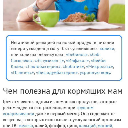
Негативной реакцией на новый продукт в питании
матери у младенца могут быть усилившиеся
колики
,
при коликах ребенку дают
«Бебинос»
,
«Саб
Симплекс»
,
«Эспумизан L»
,
«Инфакол»
,
«Бейби
Калм»
,
«Лактобактерин»
,
«Боботик»
,
«Микролакс»
,
«Плантекс»
,
«Бифидумбактерин»
,
укропную воду
.
Чем полезна для кормящих мам
Гречка является одним из немногих продуктов, которые
рекомендуется есть роженицам при
грудном
вскармливании
даже в первый месяц. Она содержит те
вещества, в которых испытывает нужду женский организм
при ГВ:
железо
, калий, фосфор, цинк,
кальций
,
магний
,