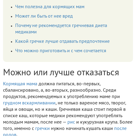
Чем полезна для кормящих мам
Может ли быть от нее вред
Почему не рекомендуется гречневая диета
медиками
Какой гречке лучше отдавать предпочтение
Что можно приготовить и с чем сочетается
Можно или лучше отказаться
Кормящая мама
должна питаться, во-первых,
сбалансировано, а, во-вторых, разнообразно. Среди
продуктов, рекомендуемых к употреблению маме при
грудном вскармливании
, не только вареное мясо, творог,
яйца и овощи, но и каши. Гречневая каша стоит первой в
списке каш, которые медики рекомендуют употреблять
молодым мамам, после нее —
рис
и кукурузная крупа. Более
того, именно с
гречки
нужно начинать кушать каши
после
родов
.