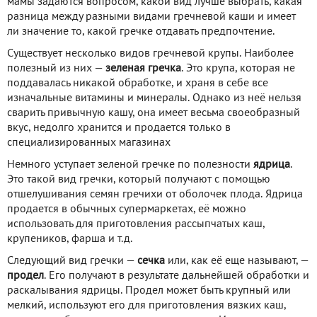
мамы задаются вопросом, какой вид лучше выбрать, какая
разница между разными видами гречневой каши и имеет
ли значение то, какой гречке отдавать предпочтение.
Существует несколько видов гречневой крупы. Наиболее
полезный из них —
зеленая гречка
. Это крупа, которая не
поддавалась никакой обработке, и храня в себе все
изначальные витамины и минералы. Однако из неё нельзя
сварить привычную кашу, она имеет весьма своеобразный
вкус, недолго хранится и продается только в
специализированных магазинах
Немного уступает зеленой гречке по полезности
ядрица
.
Это такой вид гречки, который получают с помощью
отшелушивания семян гречихи от оболочек плода. Ядрица
продается в обычных супермаркетах, её можно
использовать для приготовления рассыпчатых каш,
крупеников, фарша и т.д.
Следующий вид гречки —
сечка
или, как её еще называют, —
продел
. Его получают в результате дальнейшей обработки и
раскалывания ядрицы. Продел может быть крупный или
мелкий, используют его для приготовления вязких каш,