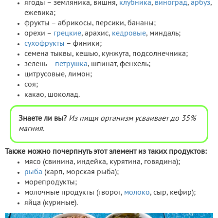
ягоды – земляника, вишня,
клубника
,
виноград
,
арбуз
,
ежевика;
фрукты – абрикосы, персики, бананы;
орехи –
грецкие
, арахис,
кедровые
, миндаль;
сухофрукты
– финики;
семена тыквы, кешью, кунжута, подсолнечника;
зелень –
петрушка
, шпинат, фенхель;
цитрусовые, лимон;
соя;
какао, шоколад.
Знаете ли вы?
Из пищи организм усваивает до 35%
магния.
Также можно почерпнуть этот элемент из таких продуктов:
мясо (свинина, индейка, курятина, говядина);
рыба
(карп, морская рыба);
морепродукты;
молочные продукты (творог,
молоко
, сыр, кефир);
яйца (куриные).