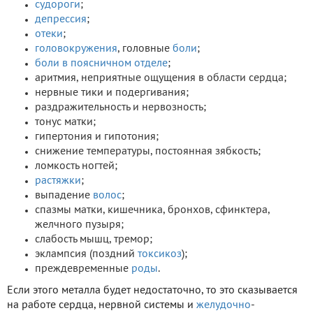
судороги
;
депрессия
;
отеки
;
головокружения
, головные
боли
;
боли в поясничном отделе
;
аритмия, неприятные ощущения в области сердца;
нервные тики и подергивания;
раздражительность и нервозность;
тонус матки;
гипертония и гипотония;
снижение температуры, постоянная зябкость;
ломкость ногтей;
растяжки
;
выпадение
волос
;
спазмы матки, кишечника, бронхов, сфинктера,
желчного пузыря;
слабость мышц, тремор;
эклампсия (поздний
токсикоз
);
преждевременные
роды
.
Если этого металла будет недостаточно, то это сказывается
на работе сердца, нервной системы и
желудочно
-