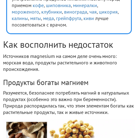
приемом
кофе
,
шиповника
,
минералки
,
мороженого
,
клубники
,
винограда
,
чая
,
цикория
,
калины
,
мяты
,
меда
,
грейпфрута
,
киви
лучше
посоветоваться с врачом.
Как восполнить недостаток
Источников magnesium на самом деле очень много:
морская вода, продукты растительного и животного
происхождения.
Продукты богаты магнием
Разумеется, безопаснее потреблять магний в натуральных
продуктах (особенно это важно при беременности).
Природа распорядилась так, что этим элементам богаты как
растительные продукты, так и живые источники.