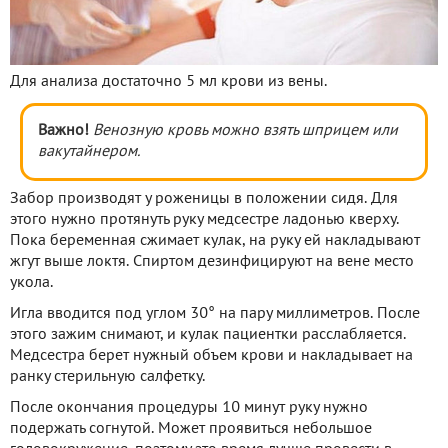
Для анализа достаточно 5 мл крови из вены.
Важно!
Венозную кровь можно взять шприцем или
вакутайнером.
Забор производят у роженицы в положении сидя. Для
этого нужно протянуть руку медсестре ладонью кверху.
Пока беременная сжимает кулак, на руку ей накладывают
жгут выше локтя. Спиртом дезинфицируют на вене место
укола.
Игла вводится под углом 30° на пару миллиметров. После
этого зажим снимают, и кулак пациентки расслабляется.
Медсестра берет нужный объем крови и накладывает на
ранку стерильную салфетку.
После окончания процедуры 10 минут руку нужно
подержать согнутой. Может проявиться небольшое