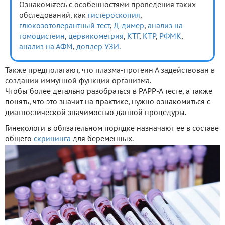
Ознакомьтесь с особенностями проведения таких
обследований, как
гистероскопия
,
глюкозотолерантный тест
,
Д-димер
,
анализ на
гомоцистеин
,
цервикометрия
,
КТГ
,
КТР
,
РФМК
,
анализ на АФМ
,
доплер УЗИ
.
Также предполагают, что плазма-протеин А задействован в
создании иммунной функции организма.
Чтобы более детально разобраться в РАРР-А тесте, а также
понять, что это значит на практике, нужно ознакомиться с
диагностической значимостью данной процедуры.
Гинекологи в обязательном порядке назначают ее в составе
общего
скрининга
для беременных.