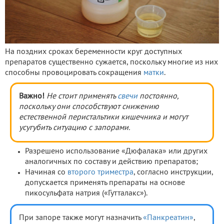
На поздних сроках беременности круг доступных
препаратов существенно сужается, поскольку многие из них
способны провоцировать сокращения
матки
.
Важно!
Не стоит применять
свечи
постоянно,
поскольку они способствуют снижению
естественной перистальтики кишечника и могут
усугубить ситуацию с запорами.
Разрешено использование «Дюфалака» или других
аналогичных по составу и действию препаратов;
Начиная со
второго триместра
, согласно инструкции,
допускается применять препараты на основе
пикосульфата натрия («Гутталакс»).
При запоре также могут назначить
«Панкреатин»
,