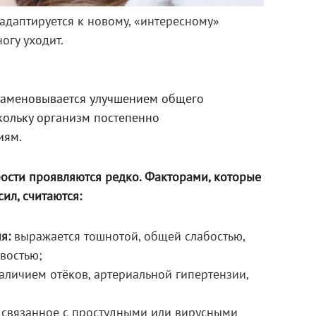
адаптируется к новому, «интересному»
огу уходит.
наменовывается улучшением общего
кольку организм постепенно
иям.
бости проявляются редко. Факторами, которые
ил, считаются:
я:
выражается тошнотой, общей слабостью,
востью;
аличием отёков, артериальной гипертензии,
, связанное с простудными или вирусными