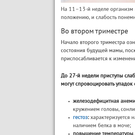
На 11–13-й неделе организм 
положению, и слабость понемн
Во втором триместре
Начало второго триместра оз
состояния будущей мамы, пос
приспосабливается к изменен
До 27-й недели приступы сла
могут спровоцировать упадок с
железодефицитная анеми
кружением головы, сонли
гестоз
:
характеризуется н
наличием белка в моче;
повышение температуры