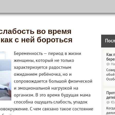
слабость во время
как с ней бороться
Посл
Беременность — период в жизни
Как 
бере
женщины, который не только
На
характеризуется радостным
Сове
ожиданием ребёночка, но и
обойт
Особ
сопровождается большой физической
и эмоциональной нагрузкой на
Прот
организм. В это время будущая мама
дете
способна ощущать слабость, упадок
Юл
Когда
ловокружение. С чем связано такое состояние
делом