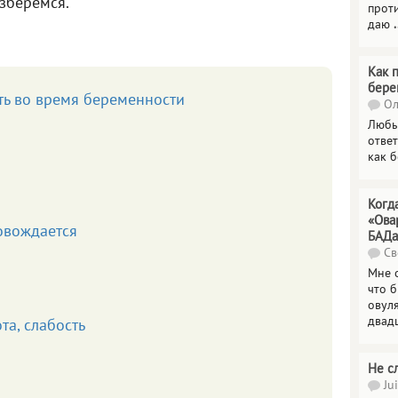
азберёмся.
прот
даю
.
Как 
бере
ть во время беременности
Ол
Любы
отве
как 
Когд
«Ова
овождается
БАДа
Св
Мне 
что 
овул
двад
та, слабость
Не с
Jui