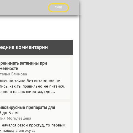
вход
едние комментарии
принимать витамины при
менности
талья Блинова
ршенно точно без витаминов не
ись, как ты правильно не питайся.
енно в наших широтах, где
...
ивовирусные препараты для
й до 3 лет
ия Могилевцева
 начался сезон простуд, то первым
 пошла в аптеку за