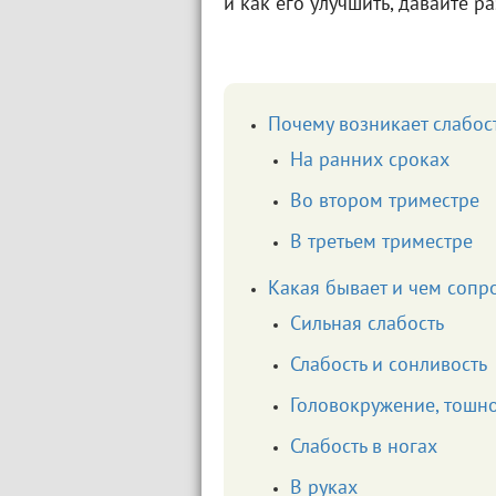
и как его улучшить, давайте р
Почему возникает слабос
На ранних сроках
Во втором триместре
В третьем триместре
Какая бывает и чем сопр
Сильная слабость
Слабость и сонливость
Головокружение, тошно
Слабость в ногах
В руках