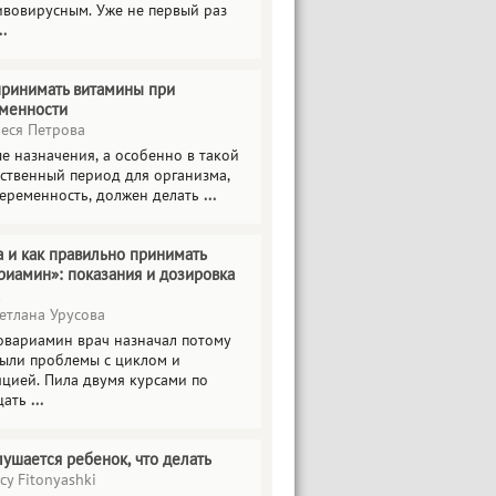
ивовирусным. Уже не первый раз
..
принимать витамины при
менности
еся Петрова
е назначения, а особенно в такой
тственный период для организма,
беременность, должен делать
...
а и как правильно принимать
риамин»: показания и дозировка
етлана Урусова
овариамин врач назначал потому
были проблемы с циклом и
яцией. Пила двумя курсами по
цать
...
лушается ребенок, что делать
cy Fitonyashki