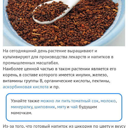
На сегодняшний день растение выращивают и
культивируют для производства лекарств и напитков в
промышленных масштабах.
Наиболее ценной частью в таком растении является его
корень, в составе которого имеется инулин, железо,
витамины группы В, органические кислоты, пектины,
аскорбиновая кислота
и пр.
Узнайте также
можно ли пить томатный сок
,
молоко
,
минералку
,
шиповник
,
мяту
и
чай
будущим
мамочкам.
Из-за того, что готовый напиток из цикория по цвету и вкусу