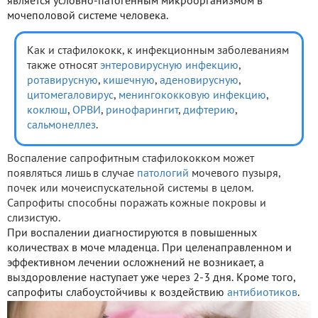
является условно-патогенным микроорганизмом в
мочеполовой системе человека.
Как и стафилококк, к инфекционным заболеваниям
также относят
энтеровирусную инфекцию
,
ротавирусную
,
кишечную
,
аденовирусную
,
цитомегаловирус
,
менингококковую инфекцию
,
коклюш
,
ОРВИ
,
ринофарингит
,
дифтерию
,
сальмонеллез
.
Воспаление сапрофитным стафилококком может
появляться лишь в случае
патологий
мочевого пузыря,
почек или мочеиспускательной системы в целом.
Сапрофиты способны поражать кожные покровы и
слизистую.
При воспалении диагностируются в повышенных
количествах в моче младенца. При целенаправленном и
эффективном лечении осложнений не возникает, а
выздоровление наступает уже через 2-3 дня. Кроме того,
сапрофиты слабоустойчивы к воздействию
антибиотиков
.