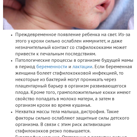
Преждевременное появление ребенка на свет. Из-за
этого у крохи сильно ослаблен иммунитет, и даже
незначительный контакт со стафилококками может
привести к печальным последствиям.
Патологические процессы в организме будущей мамы
в период
беременности
и
лактации
. Если беременная
женщина болеет стафилококковой инфекцией, то
некоторые из бактерий могут проникать через
плацентарный барьер в организм развивающегося
плода. Кроме того, грамположительные кокки имеют
свойство попадать в молоко матери, а затем в
организм крохи во время кушанья.
Нехватка массы тела малыша, дистрофия. Такие
факторы сильно ослабляют защитные силы детского
организма. В связи с этим риск активизации
стафилококков резко повышается.