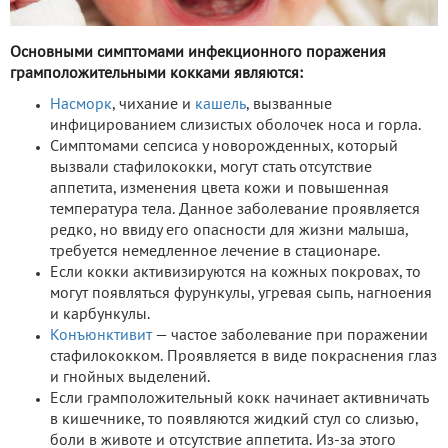
Основными симптомами инфекционного поражения
грамположительными кокками являются:
Насморк
, чихание и
кашель
, вызванные
инфицированием слизистых оболочек носа и горла.
Симптомами сепсиса у новорожденных, который
вызвали стафилококки, могут стать отсутствие
аппетита, изменения цвета кожи и повышенная
температура тела. Данное заболевание проявляется
редко, но ввиду его опасности для жизни малыша,
требуется немедленное лечение в стационаре.
Если кокки активизируются на кожных покровах, то
могут появляться фурункулы, угревая сыпь, нагноения
и карбункулы.
Конъюнктивит
— частое заболевание при поражении
стафилококком. Проявляется в виде покраснения глаз
и гнойных выделений.
Если грамположительный кокк начинает активничать
в кишечнике, то появляются жидкий стул со слизью,
боли в животе и отсутствие аппетита. Из-за этого