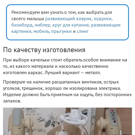
Рекомендуем вам узнать о том, как выбрать для
своего малыша
развивающий коврик,
ходунки,
бизиборд,
ниблер,
круг для купания,
развивающие
картинки,
мобиль,
прыгунки
и
слинг
По качеству изготовления
При выборе качельки стоит обратить особое внимание на
то, из какого материала и насколько качественно
изготовлен каркас. Лучший вариант — металл.
Проверьте на наличие расшатанных винтиков, острых
уголков, трещинок, хорошо ли изолирована электрика.
Изделие должно быть приятным на ощупь, без посторонних
запахов.