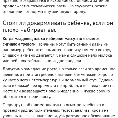
правило, возвращается в исходное состояние, а затем он
продолжает систематически расти. Но случаются резкие
отклонения от нормы в ту или иную сторону.
Стоит ли докармливать ребенка, если он
плохо набирает вес
Когда младенец плохо набирает массу, это является
сигналом тревоги.
Причины могут быть самыми разными,
например, ребенок очень интенсивно изучает мир вокруг,
слишком активно двигается, у мамы слишком мало молока
или ребенок заболел в последние недели.
Допустимо замедление роста, но только если это временное
явление, и при этом ребенок активен, безмятежен, хорошо
кушает, у него нет температуры и нормальный стул. Однако
если в ближайшее время это не пройдет, и вес тела стоит на
месте или возвращается очень медленно — нужно срочно
обратиться к специалисту.
Педиатру необходимо тщательно осмотреть ребенка и
провести ряд дополнительных тестов: анализы крови на
уровень железа, анализ мочи, ультразвуковое обследование