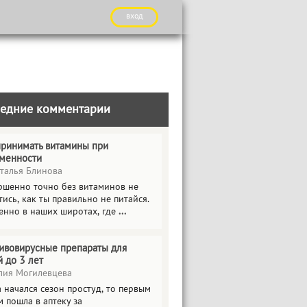
вход
едние комментарии
принимать витамины при
менности
талья Блинова
ршенно точно без витаминов не
ись, как ты правильно не питайся.
енно в наших широтах, где
...
ивовирусные препараты для
й до 3 лет
ия Могилевцева
 начался сезон простуд, то первым
 пошла в аптеку за