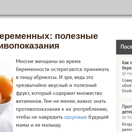
еременных: полезные
тивопоказания
Посл
Многие женщины во время
Как 
бере
беременности остерегаются принимать
На
в пищу абрикосы. И зря, ведь это
Сове
чрезвычайно вкусный и полезный
обойт
Особ
фрукт, который содержит множество
витаминов. Тем не менее, важно знать
Прот
противопоказания к их употреблению,
дете
чтобы не навредить
здоровью
будущей
Юл
Когда
мамы и ее малышу.
делом