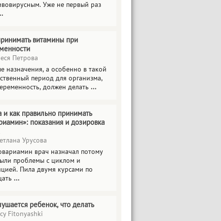
ивовирусным. Уже не первый раз
..
принимать витамины при
менности
еся Петрова
е назначения, а особенно в такой
тственный период для организма,
беременность, должен делать
...
а и как правильно принимать
риамин»: показания и дозировка
етлана Урусова
овариамин врач назначал потому
были проблемы с циклом и
яцией. Пила двумя курсами по
цать
...
лушается ребенок, что делать
cy Fitonyashki