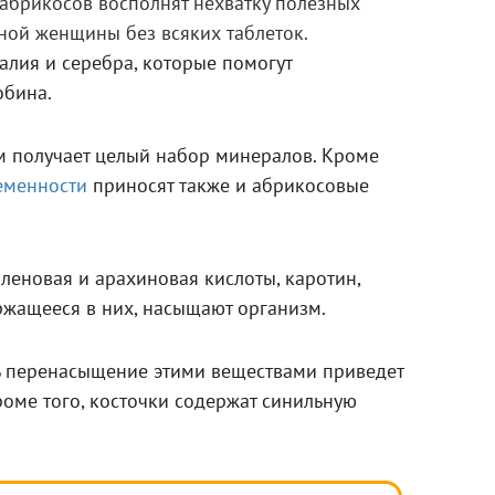
ы абрикосов восполнят нехватку полезных
ной женщины без всяких таблеток.
калия и серебра, которые помогут
обина.
м получает целый набор минералов. Кроме
еменности
приносят также и абрикосовые
леновая и арахиновая кислоты, каротин,
ржащееся в них, насыщают организм.
дь перенасыщение этими веществами приведет
оме того, косточки содержат синильную