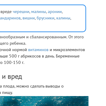
и вреде
черешни
,
малины
,
аронии
,
андаринов
,
вишни
,
брусники
,
калины
,
знообразным и сбалансированным. От этого
щего ребенка.
точной нормой
витаминов
и микроэлементов
льше 500 г абрикосов в день. Беременные
о 100-150 г.
 и вред
а плода, можно сделать выводы о
в пищу.