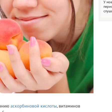
У мо
пери
слуш
жанию
аскорбиновой кислоты
, витаминов