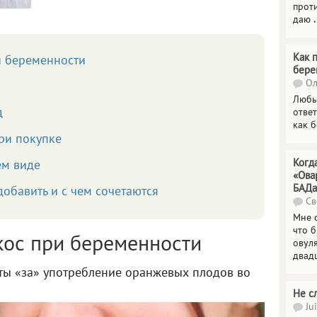
прот
даю
.
Как 
и беременности
бере
Ол
Любы
д
отве
как 
ри покупке
Когд
ем виде
«Ова
БАДа
добавить и с чем сочетаются
Св
Мне 
что 
кос при беременности
овул
двад
нты «за» употребление оранжевых плодов во
Не с
Jui