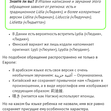
Знаете ли вы?
В Италии написание и звучание этого
обращения зависит от региона: есть и
традиционное Lidia («Лидия»), и более колоритные
версии Lidina («Лидина»), Liduccia («Лидучча»),
Lidietta («Лидьетта»).
В Дании есть вероятность встретить Lydia («Людия»,
«Лидия»).
Финский вариант же лишь издали напоминает
оригинал: Lyyli («Люули»), Lyydia («Люудия»).
Но подобное обращение распространено не только в
Европе:
В арабском языке есть своя версия с очень
необычным звучанием: أغنية حزينة — Охуниахазина.
Китайский же сохраняет привычное нам «Лидия» в
произношении, а в виде иероглифов имя изображают
следующим образом: 莉迪娅.
嘆き (читается как Нагэки) используют японцы.
Но на каком бы языке ребенка не назвали, имя все равно
сохраняет присущие ему особенности характера.