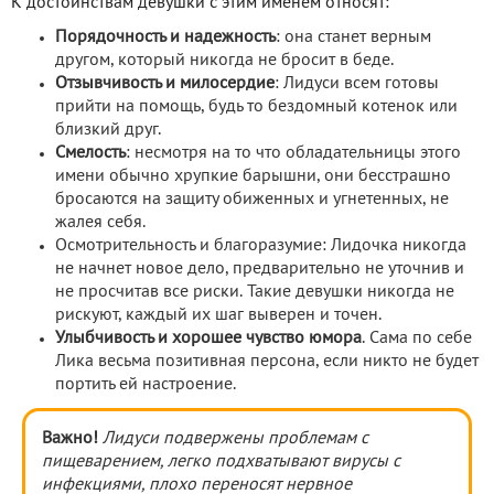
К достоинствам девушки с этим именем относят:
Порядочность и надежность
: она станет верным
другом, который никогда не бросит в беде.
Отзывчивость и милосердие
: Лидуси всем готовы
прийти на помощь, будь то бездомный котенок или
близкий друг.
Смелость
: несмотря на то что обладательницы этого
имени обычно хрупкие барышни, они бесстрашно
бросаются на защиту обиженных и угнетенных, не
жалея себя.
Осмотрительность и благоразумие: Лидочка никогда
не начнет новое дело, предварительно не уточнив и
не просчитав все риски. Такие девушки никогда не
рискуют, каждый их шаг выверен и точен.
Улыбчивость и хорошее чувство юмора
. Сама по себе
Лика весьма позитивная персона, если никто не будет
портить ей настроение.
Важно!
Лидуси подвержены проблемам с
пищеварением, легко подхватывают вирусы с
инфекциями, плохо переносят нервное