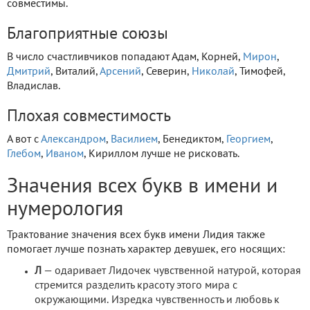
совместимы.
Благоприятные союзы
В число счастливчиков попадают Адам, Корней,
Мирон
,
Дмитрий
, Виталий,
Арсений
, Северин,
Николай
, Тимофей,
Владислав.
Плохая совместимость
А вот с
Александром
,
Василием
, Бенедиктом,
Георгием
,
Глебом
,
Иваном
, Кириллом лучше не рисковать.
Значения всех букв в имени и
нумерология
Трактование значения всех букв имени Лидия также
помогает лучше познать характер девушек, его носящих:
Л
— одаривает Лидочек чувственной натурой, которая
стремится разделить красоту этого мира с
окружающими. Изредка чувственность и любовь к