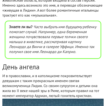
живописная область, которая входила в состав Персии.
Именно здесь возникло это имя, в переводе обозначающее
«живущая в Лидии». А вот более романтичные итальянцы
трактуют его как «музыкальная».
Знаете ли вы?
Часто выбрать имя будущему ребенку
помогает случай. Например, одна беременная
женщина почувствовала первые толчки своего
малыша в животике, рассматривая картину
Леонардо да Винчи в галерее Уффици. Именно так
получил свое имя Леонардо ди Каприо.
День ангела
И в православии, и в католицизме покровительствует
девушкам с таким прекрасным именем святая
великомученица Лидия. Со своим супругом и детьми она
жила во II веке нашей эры в Риме, которым правил на тот
момент император Адриан, лютый гонитель христиан.