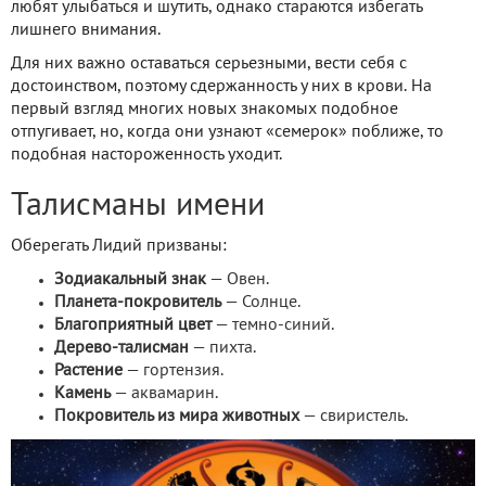
любят улыбаться и шутить, однако стараются избегать
лишнего внимания.
Для них важно оставаться серьезными, вести себя с
достоинством, поэтому сдержанность у них в крови. На
первый взгляд многих новых знакомых подобное
отпугивает, но, когда они узнают «семерок» поближе, то
подобная настороженность уходит.
Талисманы имени
Оберегать Лидий призваны:
Зодиакальный знак
— Овен.
Планета-покровитель
— Солнце.
Благоприятный цвет
— темно-синий.
Дерево-талисман
— пихта.
Растение
— гортензия.
Камень
— аквамарин.
Покровитель из мира животных
— свиристель.