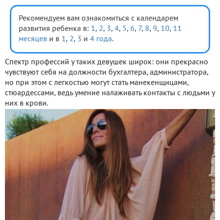
Рекомендуем вам ознакомиться с календарем
развития ребенка в:
1
,
2
,
3
,
4
,
5
,
6
,
7
,
8
,
9
,
10
,
11
месяцев
и в
1
,
2
,
3
и
4 года
.
Спектр профессий у таких девушек широк: они прекрасно
чувствуют себя на должности бухгалтера, администратора,
но при этом с легкостью могут стать манекенщицами,
стюардессами, ведь умение налаживать контакты с людьми у
них в крови.