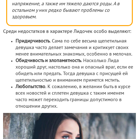
напряжение, а также им тяжело даются роды. А в
остальном у них редко бывают проблемы со
здоровьем.
Среди недостатков в характере Лидочек особо выделяют:
Придирчивость
. Сама по себе весьма щепетильная
девушка часто делает замечания и критикует своих
менее внимательных знакомых, особенно в мелочах.
Обидчивость и злопамятность
. Насколько Лида
хороший друг, настолько она и опасный враг, если ее
обидеть или предать. Тогда девушка с присущей ей
щепетильностью и вниманием примется мстить.
Любопытство
. К сожалению, в желании быть в курсе
всех новостей и сплетен девушка с таким именем
часто может переходить границы допустимого в
отношении других.