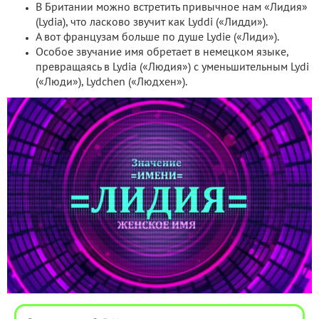
В Британии можно встретить привычное нам «Лидия»
(Lydia), что ласково звучит как Lyddi («Лидди»).
А вот французам больше по душе Lydie («Лиди»).
Особое звучание имя обретает в немецком языке,
превращаясь в Lydia («Людия») с уменьшительным Lydi
(«Люди»), Lydchen («Людхен»).