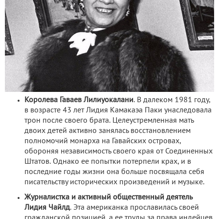
Королева Гаваев Лилиуокалани
. В далеком 1981 году,
в возрасте 43 лет Лидия Камакаэа Паки унаследовала
трон после своего брата. Целеустремленная мать
двоих детей активно занялась восстановлением
полномочий монарха на Гавайских островах,
обороняя независимость своего края от Соединенных
Штатов. Однако ее попытки потерпели крах, и в
последние годы жизни она больше посвящала себя
писательству исторических произведений и музыке.
Журналистка и активный общественный деятель
Лидия Чайлд
. Эта американка прославилась своей
гражданской позицией, а ее труды за права индейцев