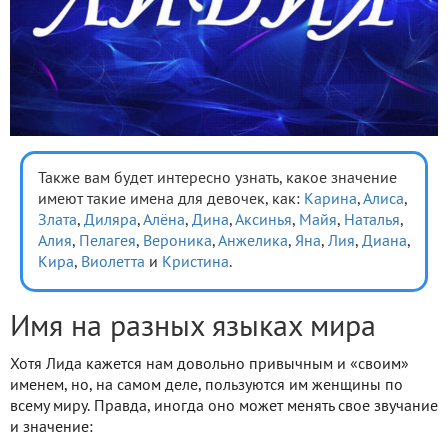
Также вам будет интересно узнать, какое значение
имеют такие имена для девочек, как:
Карина
,
Алиса
,
Злата
,
Диляра
,
Алёна
,
Дина
,
Аксинья
,
Майя
,
Наталья
,
Алия
,
Пелагея
,
Вероника
,
Анжелика
,
Яна
,
Лия
,
Диана
,
Кира
,
Виолетта
и
Кристина
.
Имя на разных языках мира
Хотя Лида кажется нам довольно привычным и «своим»
именем, но, на самом деле, пользуются им женщины по
всему миру. Правда, иногда оно может менять свое звучание
и значение: