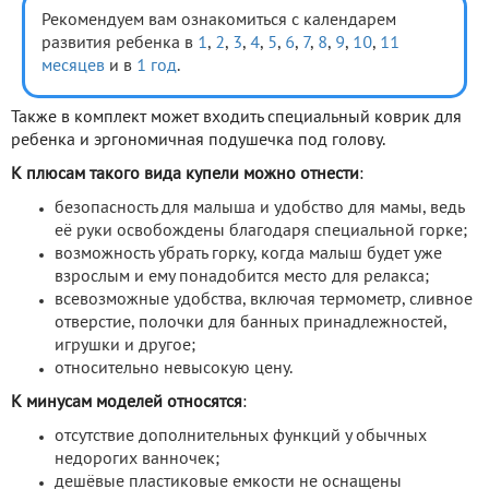
Рекомендуем вам ознакомиться с календарем
развития ребенка в
1
,
2
,
3
,
4
,
5
,
6
,
7
,
8
,
9
,
10
,
11
месяцев
и в
1 год
.
Также в комплект может входить специальный коврик для
ребенка и эргономичная подушечка под голову.
К плюсам такого вида купели можно отнести
:
безопасность для малыша и удобство для мамы, ведь
её руки освобождены благодаря специальной горке;
возможность убрать горку, когда малыш будет уже
взрослым и ему понадобится место для релакса;
всевозможные удобства, включая термометр, сливное
отверстие, полочки для банных принадлежностей,
игрушки и другое;
относительно невысокую цену.
К минусам моделей относятся
:
отсутствие дополнительных функций у обычных
недорогих ванночек;
дешёвые пластиковые емкости не оснащены