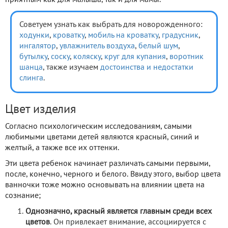
приятным как для малыша, так и для мамы.
Советуем узнать как выбрать для новорожденного:
ходунки
,
кроватку
,
мобиль на кроватку
,
градусник
,
ингалятор
,
увлажнитель воздуха
,
белый шум
,
бутылку
,
соску
,
коляску
,
круг для купания
,
воротник
шанца
, также изучаем
достоинства и недостатки
слинга
.
Цвет изделия
Согласно психологическим исследованиям, самыми
любимыми цветами детей являются красный, синий и
желтый, а также все их оттенки.
Эти цвета ребенок начинает различать самыми первыми,
после, конечно, черного и белого. Ввиду этого, выбор цвета
ванночки тоже можно основывать на влиянии цвета на
сознание;
Однозначно, красный является главным среди всех
цветов
. Он привлекает внимание, ассоциируется с