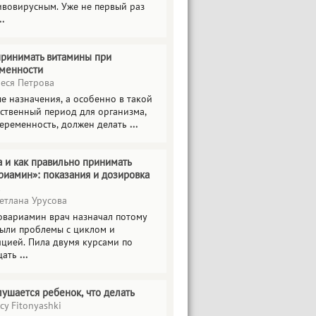
ивовирусным. Уже не первый раз
..
принимать витамины при
менности
еся Петрова
е назначения, а особенно в такой
тственный период для организма,
беременность, должен делать
...
а и как правильно принимать
риамин»: показания и дозировка
етлана Урусова
овариамин врач назначал потому
были проблемы с циклом и
яцией. Пила двумя курсами по
цать
...
лушается ребенок, что делать
cy Fitonyashki