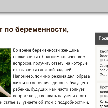
ет по беременности,
Посл
Во время беременности женщина
Как 
бере
сталкивается с большим количеством
На
вопросов, получить ответы на которые
Сове
оказывается сложной задачей.
обойт
Особ
Например, помимо режима дня, образа
жизни и состояния здоровья будущего
Прот
ребенка, будущих мам часто волнует
дете
вопрос: когда вставать на учет и стоит
Юл
Когда
й статье вы узнаете об этом с подробностями,
делом