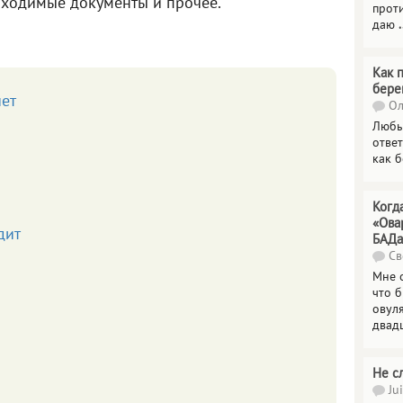
бходимые документы и прочее.
прот
даю
.
Как 
бере
чет
Ол
Любы
отве
как 
Когд
«Ова
дит
БАДа
Св
Мне 
что 
овул
двад
Не с
Jui