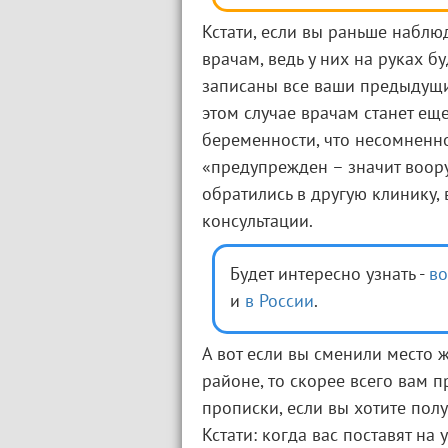
Кстати, если вы раньше наблюд
врачам, ведь у них на руках б
записаны все ваши предыдущи
этом случае врачам станет ещ
беременности, что несомненно 
«предупрежден – значит воору
обратились в другую клинику,
консультации.
Будет интересно узнать -
во
и
в России
.
А вот если вы сменили место ж
районе, то скорее всего вам п
прописки, если вы хотите пол
Кстати: когда вас поставят на 