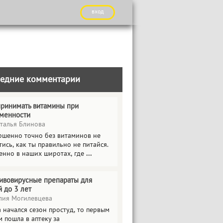
вход
едние комментарии
принимать витамины при
менности
талья Блинова
ршенно точно без витаминов не
ись, как ты правильно не питайся.
енно в наших широтах, где
...
ивовирусные препараты для
й до 3 лет
ия Могилевцева
 начался сезон простуд, то первым
 пошла в аптеку за