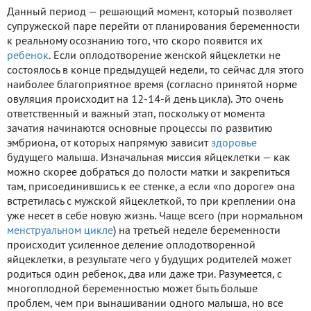
Данный период — решающий момент, который позволяет
супружеской паре перейти от планирования беременности
к реальному осознанию того, что скоро появится их
ребенок
. Если оплодотворение женской яйцеклетки не
состоялось в конце предыдущей недели, то сейчас для этого
наиболее благоприятное время (согласно принятой норме
овуляция происходит на 12-14-й день цикла). Это очень
ответственный и важный этап, поскольку от момента
зачатия начинаются основные процессы по развитию
эмбриона, от которых напрямую зависит
здоровье
будущего малыша. Изначальная миссия яйцеклетки — как
можно скорее добраться до полости матки и закрепиться
там, присоединившись к ее стенке, а если «по дороге» она
встретилась с мужской яйцеклеткой, то при креплении она
уже несет в себе новую жизнь. Чаще всего (при нормальном
менструальном цикле
) на третьей неделе беременности
происходит усиленное деление оплодотворенной
яйцеклетки, в результате чего у будущих родителей может
родиться один ребенок, два или даже три. Разумеется, с
многоплодной беременностью может быть больше
проблем, чем при вынашивании одного малыша, но все