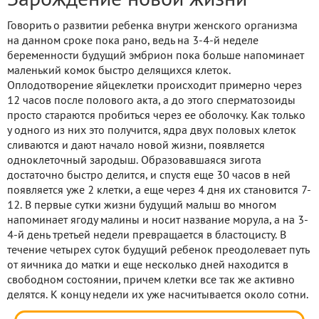
Зарождение новой жизни
Говорить о развитии ребенка внутри женского организма
на данном сроке пока рано, ведь на 3-4-й неделе
беременности будущий эмбрион пока больше напоминает
маленький комок быстро делящихся клеток.
Оплодотворение яйцеклетки происходит примерно через
12 часов после полового акта, а до этого сперматозоиды
просто стараются пробиться через ее оболочку. Как только
у одного из них это получится, ядра двух половых клеток
сливаются и дают начало новой жизни, появляется
одноклеточный зародыш. Образовавшаяся зигота
достаточно быстро делится, и спустя еще 30 часов в ней
появляется уже 2 клетки, а еще через 4 дня их становится 7-
12. В первые сутки жизни будущий малыш во многом
напоминает ягоду малины и носит название морула, а на 3-
4-й день третьей недели превращается в бластоцисту. В
течение четырех суток будущий ребенок преодолевает путь
от яичника до матки и еще несколько дней находится в
свободном состоянии, причем клетки все так же активно
делятся. К концу недели их уже насчитывается около сотни.