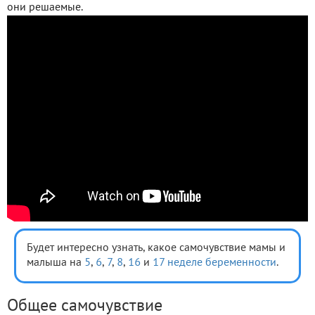
они решаемые.
Будет интересно узнать, какое самочувствие мамы и
малыша на
5
,
6
,
7
,
8
,
16
и
17 неделе беременности
.
Общее самочувствие