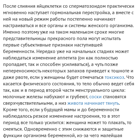
После слияния яйцеклетки со сперматозоидом практически
мгновенно наступает гормональная перестройка, а вместе с
ней на новый режим работы постепенно начинают
настраиваться и все органы и системы женского организма.
Именно поэтому уже на таком маленьком сроке многие
представительницы прекрасного пола могут испытать
первые субъективные признаки наступившей
беременности. Нередко уже на начальных стадиях может
наблюдаться изменение аппетита (он как полностью
пропадает, так и способен усиливаться), а чуть позже
непереносимость некоторых запахов приведет к тошноте и
даже рвоте, если у женщины будет отмечаться
токсикоз
. Что
касается физического состояния, то тело обычно ведет себя
так, как и в период второй части менструального цикла:
молочные железы набухают и грубеют,
соски
становятся
сверхчувствительными, а низ
живота начинает тянуть
.
Кроме того, если у будущей мамы и до беременности
наблюдалось резкое изменение настроения, то в этот
период все только усилится: женщина может то плакать, то
смеяться. Одновременно с этим снижаются и защитные
функции организма беременной, из-за чего малейшая