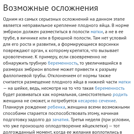
Возможные осложнения
Одним из самых серьезных осложнений на данном этапе
является неправильное крепление плодного яйца. В норме
эмбрион должен разместиться в полости
матки
, а не в ее
трубе, в яичнике или в брюшной полости. Там нет условий
для его роста и развития, а формирующиеся ворсинки
повреждают орган, к которому крепятся, что вызывает
кровотечение. К примеру, если своевременно не
обнаружить трубную
беременность
, то увеличившийся в
размерах эмбрион вполне может привести к разрыву
фаллопиевой трубы. Отклонением от нормы также
считается размещение плодного яйца в нижней части
матки
— на шейке, ведь, несмотря на то что такая
беременность
будет развиваться как нормальная, самостоятельно
родить
женщина не сможет, и потребуется
кесарево сечение
.
Планируя рождение
ребенка
, женщина всеми возможными
способами старается поспособствовать этому, начиная
подготовку задолго до
зачатия
. Третья неделя (при условии,
что уже произошло оплодотворение яйцеклетки) — тот
долгожданный момент, когда ее желания воплотились в