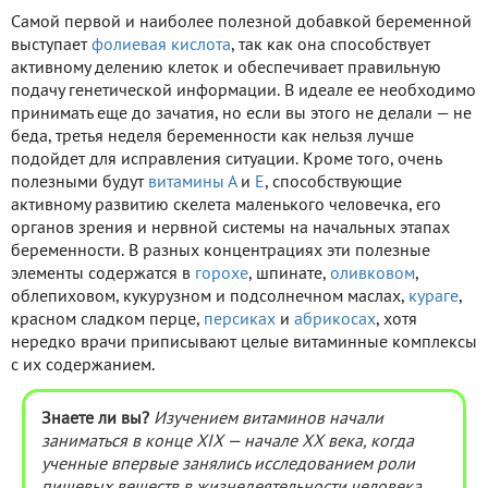
Самой первой и наиболее полезной добавкой беременной
выступает
фолиевая кислота
, так как она способствует
активному делению клеток и обеспечивает правильную
подачу генетической информации. В идеале ее необходимо
принимать еще до зачатия, но если вы этого не делали — не
беда, третья неделя беременности как нельзя лучше
подойдет для исправления ситуации. Кроме того, очень
полезными будут
витамины А
и
Е
, способствующие
активному развитию скелета маленького человечка, его
органов зрения и нервной системы на начальных этапах
беременности. В разных концентрациях эти полезные
элементы содержатся в
горохе
, шпинате,
оливковом
,
облепиховом, кукурузном и подсолнечном маслах,
кураге
,
красном сладком перце,
персиках
и
абрикосах
, хотя
нередко врачи приписывают целые витаминные комплексы
с их содержанием.
Знаете ли вы?
Изучением витаминов начали
заниматься в конце XIX — начале ХХ века, когда
ученные впервые занялись исследованием роли