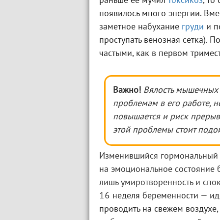
раньше ее мучил
токсикоз
, то
появилось много энергии. Вме
заметное набухание
груди
и п
проступать венозная сетка). 
частыми, как в первом тримест
Важно!
Вялость мышечных 
проблемам в его работе, н
повышается и риск прерыв
этой проблемы стоит подой
Изменившийся гормональный ф
на эмоциональное состояние б
лишь умиротворенность и спок
16 неделя беременности — ид
проводить на свежем воздухе,