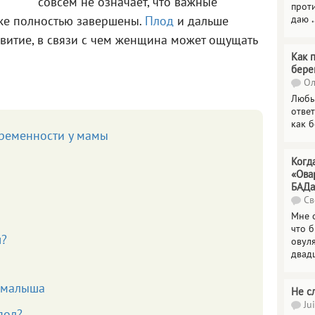
совсем не означает, что важные
прот
даю
.
же полностью завершены.
Плод
и дальше
витие, в связи с чем женщина может ощущать
Как 
бере
Ол
Любы
отве
как 
ременности у мамы
Когд
«Ова
БАДа
Св
Мне 
что 
ш?
овул
двад
 малыша
Не с
Jui