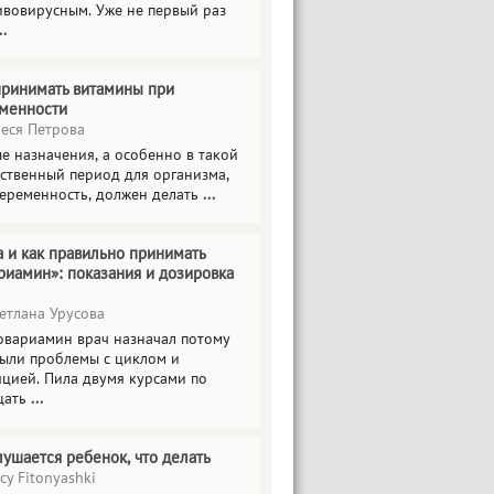
ивовирусным. Уже не первый раз
..
принимать витамины при
менности
еся Петрова
е назначения, а особенно в такой
тственный период для организма,
беременность, должен делать
...
а и как правильно принимать
риамин»: показания и дозировка
етлана Урусова
овариамин врач назначал потому
были проблемы с циклом и
яцией. Пила двумя курсами по
цать
...
лушается ребенок, что делать
cy Fitonyashki