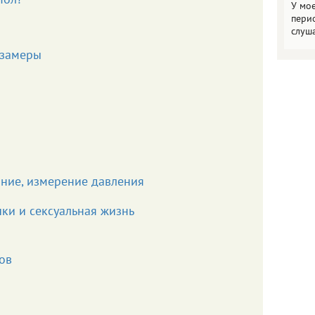
пол?
У мо
пери
слуш
 замеры
ание, измерение давления
ки и сексуальная жизнь
ов