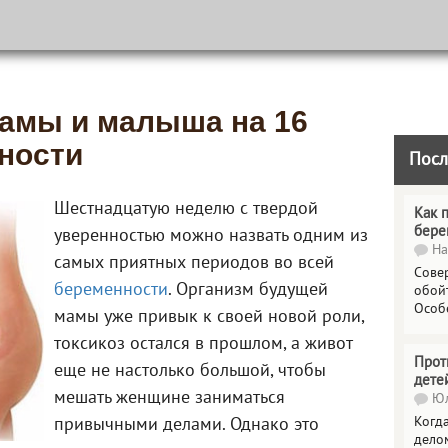
амы и малыша на 16
ности
Посл
Шестнадцатую неделю с твердой
Как 
бере
уверенностью можно назвать одним из
На
самых приятных периодов во всей
Сове
беременности
. Организм будущей
обойт
Особ
мамы уже привык к своей новой роли,
токсикоз остался в прошлом, а живот
Прот
еще не настолько большой, чтобы
дете
мешать женщине заниматься
Юл
Когда
привычными делами. Однако это
делом