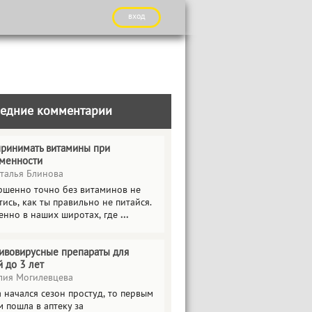
вход
едние комментарии
принимать витамины при
менности
талья Блинова
ршенно точно без витаминов не
ись, как ты правильно не питайся.
енно в наших широтах, где
...
ивовирусные препараты для
й до 3 лет
ия Могилевцева
 начался сезон простуд, то первым
 пошла в аптеку за