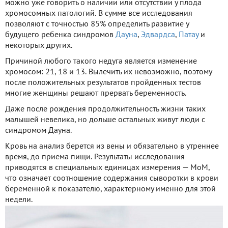
можно уже говорить о наличии или отсутствии у плода
хромосомных патологий. В сумме все исследования
позволяют с точностью 85% определить развитие у
будущего ребенка синдромов
Дауна
,
Эдвардса
,
Патау
и
некоторых других.
Причиной любого такого недуга является изменение
хромосом: 21, 18 и 13. Вылечить их невозможно, поэтому
после положительных результатов пройденных тестов
многие женщины решают прервать беременность.
Даже после рождения продолжительность жизни таких
малышей невелика, но дольше остальных живут люди с
синдромом Дауна.
Кровь на анализ берется из вены и обязательно в утреннее
время, до приема пищи. Результаты исследования
приводятся в специальных единицах измерения — МоМ,
что означает соотношение содержания сыворотки в крови
беременной к показателю, характерному именно для этой
недели.