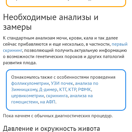
Необходимые анализы и
замеры
К стандартным анализам мочи, крови, кала и так далее
сейчас прибавляются и еще несколько, в частности,
первый
скрининг
, позволяющий получить актуальную информацию
о возможности генетических пороков и других патологий
развития плода.
Ознакомьтесь также с особенностями проведения
фолликулометрии
,
УЗИ почек
,
анализа по
Зимницкому
,
Д-димер
,
КТГ
,
КТР
,
РФМК
,
цервикометрии
,
скрининга
,
анализа на
гомоцистеин
,
на АФП
.
Пока начнем с обычных диагностических процедур.
Давление и окружность живота