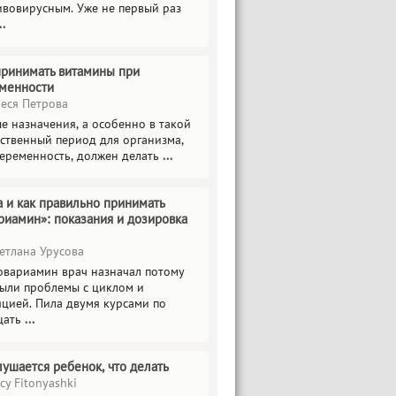
ивовирусным. Уже не первый раз
..
принимать витамины при
менности
еся Петрова
е назначения, а особенно в такой
тственный период для организма,
беременность, должен делать
...
а и как правильно принимать
риамин»: показания и дозировка
етлана Урусова
овариамин врач назначал потому
были проблемы с циклом и
яцией. Пила двумя курсами по
цать
...
лушается ребенок, что делать
cy Fitonyashki