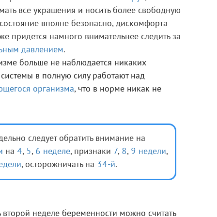
мать все украшения и носить более свободную
о состояние вполне безопасно, дискомфорта
 же придется намного внимательнее следить за
ьным давлением
.
низме больше не наблюдается никаких
 системы в полную силу работают над
ющегося организма
, что в норме никак не
дельно следует обратить внимание на
и
на
4
,
5
,
6 неделе
, признаки
7
,
8
,
9 недели
,
едели
, осторожничать на
34-й
.
 второй неделе беременности можно считать