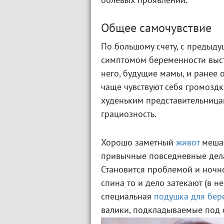
болевых проявлений.
Общее самочувствие
По большому счету, с предыду
симптомом беременности выс
него, будущие мамы, и ранее 
чаще чувствуют себя громозд
худеньким представительница
грациозность.
Хорошо заметный
живот
мешае
привычные повседневные дела
Становится проблемой и ноч
спина то и дело затекают (в 
специальная
подушка для бер
валики, подкладываемые под 