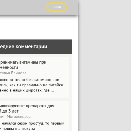
вход
едние комментарии
принимать витамины при
менности
талья Блинова
ршенно точно без витаминов не
ись, как ты правильно не питайся.
енно в наших широтах, где
...
ивовирусные препараты для
й до 3 лет
ия Могилевцева
 начался сезон простуд, то первым
 пошла в аптеку за