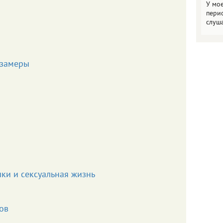
У мо
пери
слуш
 замеры
ки и сексуальная жизнь
ов