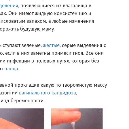
деления
, появляющиеся из влагалища в
вах. Они имеют жидкую консистенцию и
исловатым запахом, а любые изменения
торожить будущую маму.
ыступают зеленые,
желтые
, серые выделения с
, если в них заметны примеси гноя. Все они
чии инфекции в половых путях, которая без
до
плода
.
невной прокладке какую-то творожистую массу
развитии
вагинального кандидоза
,
иод беременности.