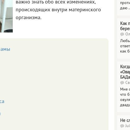
важно знать обо всех изменениях,
прот
даю
.
происходящих внутри материнского
организма.
Как 
бере
Ол
Любы
отве
мамы
как 
Когд
«Ова
БАДа
Св
Мне 
что 
овул
са
двад
ш
Не с
Jui