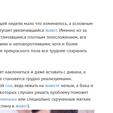
щей недели мало что изменилось, а основным
тупает увеличившийся
живот
. Именно из-за
отличавшиеся плотным телосложением, все
кими и неповоротливыми, хотя и более
м прекрасного пола все труднее сохранять
т наклоняться и даже вставать с дивана, а
 становятся трудно реализуемыми.
ной
сон
, ведь лежать на
животе
нельзя, а бока и
некоторых случаях решить проблему поможет
еменных
или специально скрученные мягкие
спину и
живот
).