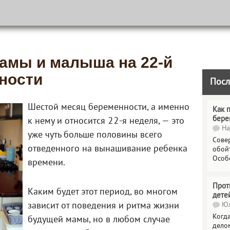
амы и малыша на 22-й
ности
Посл
Шестой месяц беременности, а именно
Как 
бере
к нему и относится 22-я неделя, — это
На
уже чуть больше половины всего
Сове
отведенного на вынашивание ребенка
обойт
Особ
времени.
Прот
Каким будет этот период, во многом
дете
зависит от поведения и ритма жизни
Юл
Когда
будущей мамы, но в любом случае
делом