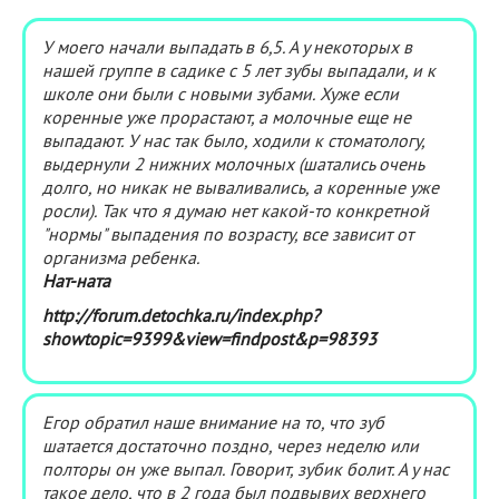
У моего начали выпадать в 6,5. А у некоторых в
нашей группе в садике с 5 лет зубы выпадали, и к
школе они были с новыми зубами. Хуже если
коренные уже прорастают, а молочные еще не
выпадают. У нас так было, ходили к стоматологу,
выдернули 2 нижних молочных (шатались очень
долго, но никак не вываливались, а коренные уже
росли). Так что я думаю нет какой-то конкретной
"нормы" выпадения по возрасту, все зависит от
организма ребенка.
Нат-ната
http://forum.detochka.ru/index.php?
showtopic=9399&view=findpost&p=98393
Егор обратил наше внимание на то, что зуб
шатается достаточно поздно, через неделю или
полторы он уже выпал. Говорит, зубик болит. А у нас
такое дело, что в 2 года был подвывих верхнего