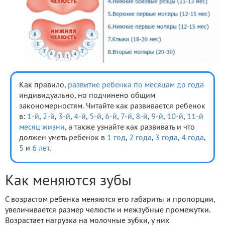
Как правило,
развитие ребенка по месяцам до года
индивидуально, но подчинено общим
закономерностям. Читайте как развивается ребенок
в:
1-й
,
2-й
,
3-й
,
4-й
,
5-й
,
6-й
,
7-й
,
8-й
,
9-й
,
10-й
,
11-й
месяц жизни
, а также узнайте как развивать и что
должен уметь ребенок в
1 год
,
2 года
,
3 года
,
4 года
,
5
и
6 лет
.
Как меняются зубы
С возрастом ребенка меняются его габариты и пропорции,
увеличивается размер челюсти и межзубные промежутки.
Возрастает нагрузка на молочные зубки, у них