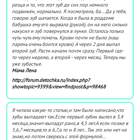
резца и то, что этот зуб до сих пор немного
подвижен, нормально. Я посмотрела, ба... Да у тебя,
говорю зуб шатается. Когда я была в роддоме
бабушка ему его вырвала (рукой), он на него сильно
накусил и зуб повернулся в лунке. Осталось только
чуть-чуть ему помочь. Крови почти не было (наш
парень очень боится крови). А через 2 дня выпал
второй зуб. Расти начали почти сразу. Первый где-
то через неделю, а второй - через месяц. Теперь мы
уже зубастые.
Мама Лена
http://forum.detochka.ru/index.php?
showtopic=9399&view=findpost&p=98468
Я читала какую-то статью,и там было написано,что
зубы выпадают так.Если первый зубик вылез в 3,4
месяца,значит-выпадут рано,в 4,5 лет.А если позже в
5,6,7 месяцев,то в 6,7,а то и 8 лет...Так это или нет не
знаю,но потом сверюсь с этой формулой...