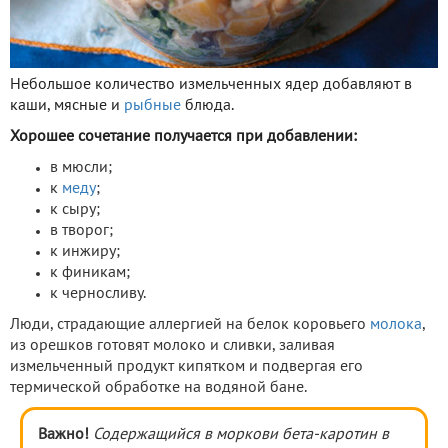
Небольшое количество измельченных ядер добавляют в
каши, мясные и
рыбные
блюда.
Хорошее сочетание получается при добавлении:
в мюсли;
к
меду
;
к сыру;
в творог;
к инжиру;
к финикам;
к черносливу.
Люди, страдающие аллергией на белок коровьего
молока
,
из орешков готовят молоко и сливки, заливая
измельченный продукт кипятком и подвергая его
термической обработке на водяной бане.
Важно!
Содержащийся в моркови бета-каротин в