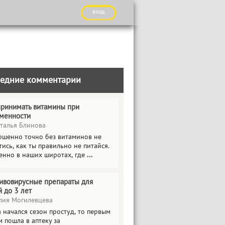
вход
едние комментарии
принимать витамины при
менности
талья Блинова
ршенно точно без витаминов не
ись, как ты правильно не питайся.
енно в наших широтах, где
...
ивовирусные препараты для
й до 3 лет
ия Могилевцева
 начался сезон простуд, то первым
 пошла в аптеку за