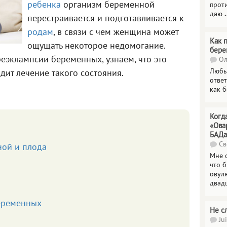
ребенка
организм беременной
прот
даю
.
перестраивается и подготавливается к
родам
, в связи с чем женщина может
Как 
ощущать некоторое недомогание.
бере
реэклампсии беременных, узнаем, что это
Ол
Любы
дит лечение такого состояния.
отве
как 
Когд
«Ова
БАДа
Св
ной и плода
Мне 
что 
овул
двад
еременных
Не с
Jui