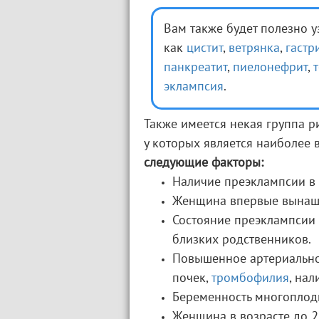
Вам также будет полезно у
как
цистит
,
ветрянка
,
гастр
панкреатит
,
пиелонефрит
,
эклампсия
.
Также имеется некая группа р
у которых является наиболее 
следующие факторы:
Наличие преэклампсии в
Женщина впервые вынаши
Состояние преэклампсии 
близких родственников.
Повышенное артериально
почек,
тромбофилия
, на
Беременность многоплод
Женщина в возрасте до 20