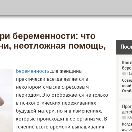
ри беременности: что
ени, неотложная помощь,
Посл
Как 
бере
Беременность
для женщины
На
практически всегда является в
Сове
обойт
некотором смысле стрессовым
Особ
периодом. Это отображается не только
в психологических переживаниях
Прот
будущей матери, но и в изменениях,
дете
Юл
которые происходят в её организме. В
Когда
течение всего времени вынашивания
делом