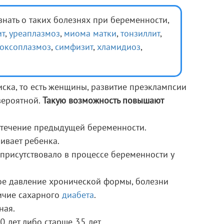
знать о таких болезнях при беременности,
ит
,
уреаплазмоз
,
миома матки
,
тонзиллит
,
токсоплазмоз
,
симфизит
,
хламидиоз
,
иска, то есть женщины, развитие преэклампсии
вероятной.
Такую возможность повышают
 течение предыдущей беременности.
вает ребенка.
присутствовало в процессе беременности у
е давление хронической формы, болезни
личие сахарного
диабета
.
ная.
 лет либо старше 35 лет.