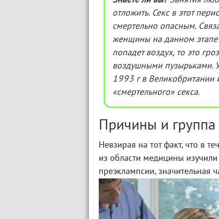
Знаете ли вы?
Занятия люб
отложить. Секс в этот пер
смертельно опасным. Связа
женщины на данном этапе 
попадет воздух, то это гр
воздушными пузырьками. У
1993 г в Великобритании и
«смертельного» секса.
Причины и группа
Невзирая на тот факт, что в т
из области медицины изучили
преэклампсии, значительная ча