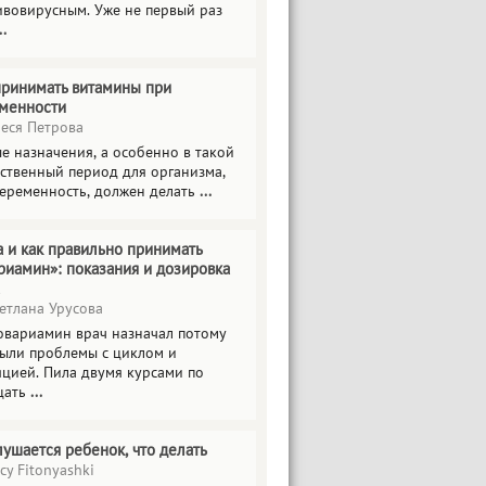
ивовирусным. Уже не первый раз
..
принимать витамины при
менности
еся Петрова
е назначения, а особенно в такой
тственный период для организма,
беременность, должен делать
...
а и как правильно принимать
риамин»: показания и дозировка
етлана Урусова
овариамин врач назначал потому
были проблемы с циклом и
яцией. Пила двумя курсами по
цать
...
лушается ребенок, что делать
cy Fitonyashki