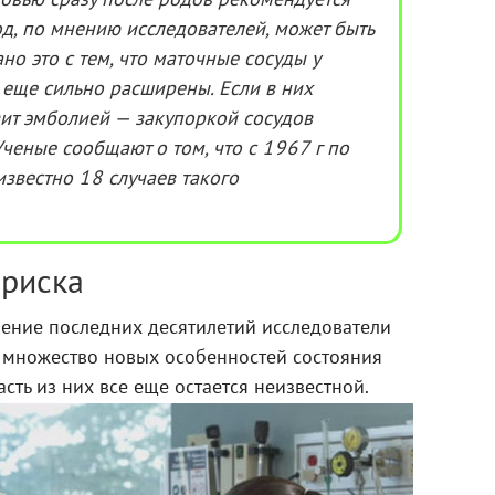
овью сразу после родов рекомендуется
иод, по мнению исследователей, может быть
но это с тем, что маточные сосуды у
еще сильно расширены. Если в них
озит эмболией — закупоркой сосудов
ченые сообщают о том, что с 1967 г по
звестно 18 случаев такого
 риска
ечение последних десятилетий исследователи
 множество новых особенностей состояния
сть из них все еще остается неизвестной.