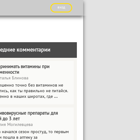
вход
едние комментарии
принимать витамины при
менности
талья Блинова
ршенно точно без витаминов не
ись, как ты правильно не питайся.
енно в наших широтах, где
...
ивовирусные препараты для
й до 3 лет
ия Могилевцева
 начался сезон простуд, то первым
 пошла в аптеку за