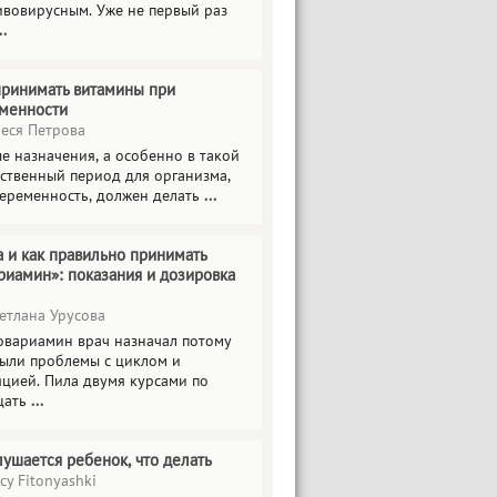
ивовирусным. Уже не первый раз
..
принимать витамины при
менности
еся Петрова
е назначения, а особенно в такой
тственный период для организма,
беременность, должен делать
...
а и как правильно принимать
риамин»: показания и дозировка
етлана Урусова
овариамин врач назначал потому
были проблемы с циклом и
яцией. Пила двумя курсами по
цать
...
лушается ребенок, что делать
cy Fitonyashki