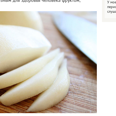
лезным для здоровья человека фруктом,
У мо
пери
слуш