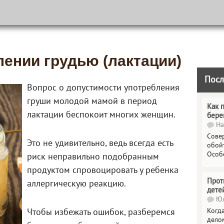
лении грудью (лактации)
Посл
Вопрос о допустимости употребления
груши молодой мамой в период
Как 
лактации беспокоит многих женщин.
бере
На
Сове
Это не удивительно, ведь всегда есть
обойт
Особ
риск неправильно подобранным
продуктом спровоцировать у ребенка
Прот
аллергическую реакцию.
дете
Юл
Когда
Чтобы избежать ошибок, разберемся
делом