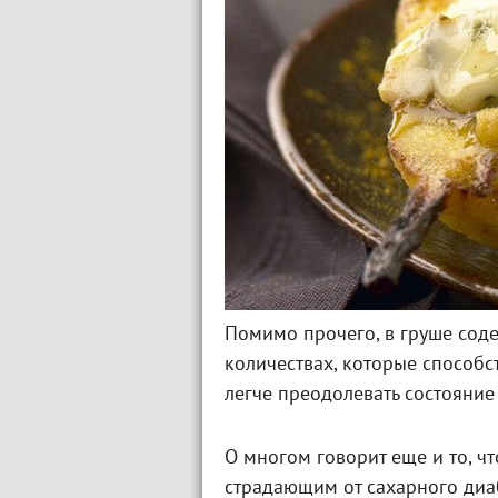
Помимо прочего, в груше сод
количествах, которые способ
легче преодолевать состояни
О многом говорит еще и то, ч
страдающим от сахарного диаб