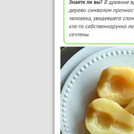
Знаете ли вы?
В древние в
дерево символом прочност
человека, увидевшего слом
кто-то собственноручно лом
сочтены.