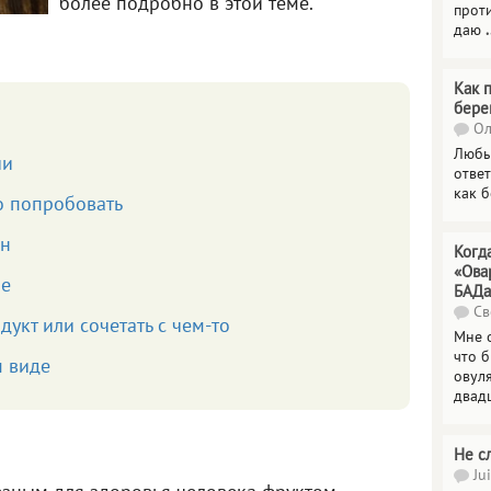
более подробно в этой теме.
прот
даю
.
Как 
бере
Ол
Любы
ии
отве
как 
о попробовать
он
Когд
«Ова
ше
БАДа
Св
укт или сочетать с чем-то
Мне 
что 
м виде
овул
двад
Не с
Jui