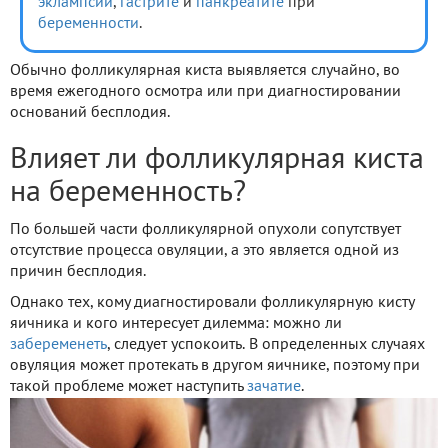
эклампсии
,
гастрите
и
панкреатите
при
беременности
.
Обычно фолликулярная киста выявляется случайно, во
время ежегодного осмотра или при диагностировании
оснований бесплодия.
Влияет ли фолликулярная киста
на беременность?
По большей части фолликулярной опухоли сопутствует
отсутствие процесса овуляции, а это является одной из
причин бесплодия.
Однако тех, кому диагностировали фолликулярную кисту
яичника и кого интересует дилемма: можно ли
забеременеть
, следует успокоить. В определенных случаях
овуляция может протекать в другом яичнике, поэтому при
такой проблеме может наступить
зачатие
.