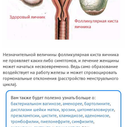
Незначительной величины фолликулярная киста яичника
не проявляет каких-либо симптомов, и лечение женщины
может начаться несвоевременно. Ведь само образование
воздействует на работу железы и может спровоцировать
гормональные отклонения (расстройство менструального
цикла).
Вам также будет полезно узнать больше о:
бактериальном вагинозе
,
аменорее
,
бартолините
,
дисплазии шейки матки
,
эрозии
,
цитомегаловирусе
,
преэклампсии
,
цистите
,
хламидиозе
,
аденомиозе
,
тромбофилии
,
пиелонефрите
,
симфизите
,