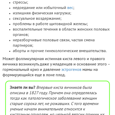
стрессы;
недоедание или избыточный
вес
;
излишняя физическая нагрузка;
сексуальное воздержание;
проблемы в работе щитовидной железы;
воспалительные течения в области женских половых
органов;
неразборчивые половые связи, частая смена
партнеров;
аборты и прочие гинекологические вмешательства.
Может фолликулярная истинная киста левого и правого
яичника возникнуть даже у младенцев и основание этого –
гормональный криз и давление
эстрогенов
мамы на
формирующийся еще в лоне плод.
Знаете ли вы?
Впервые киста яичников была
описана в 1827 году. Причем она определялась
тогда как патологическое заболевание женщин
старше сорока лет, не рожавших. С того времени
ученые начали внимательнее относится к
кистозным опухолям, но цельной версии причин их