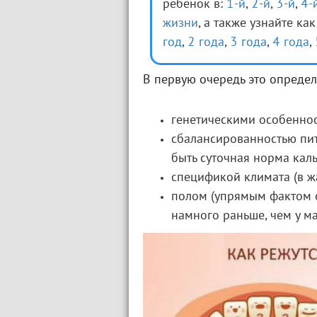
ребенок в:
1-й
,
2-й
,
3-й
,
4-
жизни
, а также узнайте ка
год
,
2 года
,
3 года
,
4 года
,
В первую очередь это определ
генетическими особенно
сбалансированностью пит
быть суточная норма каль
спецификой климата (в ж
полом (упрямым фактом о
намного раньше, чем у ма