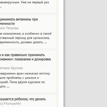
ивовирусным. Уже не первый раз
..
принимать витамины при
менности
еся Петрова
е назначения, а особенно в такой
тственный период для организма,
беременность, должен делать
...
а и как правильно принимать
риамин»: показания и дозировка
етлана Урусова
овариамин врач назначал потому
были проблемы с циклом и
яцией. Пила двумя курсами по
цать
...
лушается ребенок, что делать
cy Fitonyashki