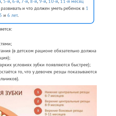
й
,
5-й
,
6-й
,
7-й
,
8-й
,
9-й
,
10-й
,
11-й месяц
к развивать и что должен уметь ребенок в
1
5
и
6 лет
.
яется:
стями;
ания (в детском рационе обязательно должна
ция);
арких условиях зубки появляются быстрее);
стаётся то, что у девочек резцы показываются
льчиков).