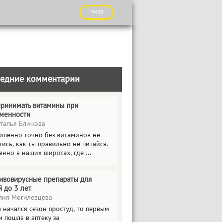
вход
едние комментарии
принимать витамины при
менности
талья Блинова
ршенно точно без витаминов не
ись, как ты правильно не питайся.
енно в наших широтах, где
...
ивовирусные препараты для
й до 3 лет
ия Могилевцева
 начался сезон простуд, то первым
 пошла в аптеку за