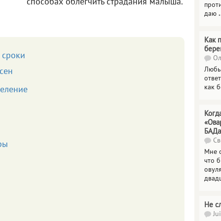
способах облегчить страдания малыша.
прот
даю
.
Как 
бере
 сроки
Ол
Любы
сен
отве
как 
еление
Когд
«Ова
БАДа
Св
ры
Мне 
что 
овул
двад
Не с
Jui