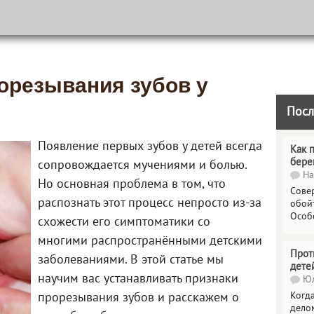
рорезывания зубов у
Посл
Появление первых зубов у детей всегда
Как 
бере
сопровождается мучениями и болью.
На
Но основная проблема в том, что
Сове
распознать этот процесс непросто из-за
обойт
Особ
схожести его симптоматики со
многими распространёнными детскими
Прот
заболеваниями. В этой статье мы
дете
научим вас устанавливать признаки
Юл
Когда
прорезывания зубов и расскажем о
делом