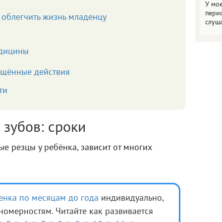
У мо
пери
 облегчить жизнь младенцу
слуш
едицины
рещённые действия
ти
зубов: сроки
ые резцы у ребёнка, зависит от многих
енка по месяцам до года
индивидуально,
омерностям. Читайте как развивается