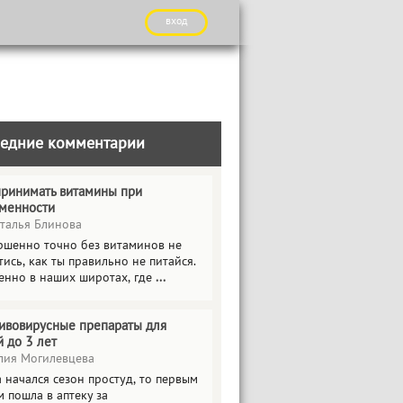
вход
едние комментарии
принимать витамины при
менности
талья Блинова
ршенно точно без витаминов не
ись, как ты правильно не питайся.
енно в наших широтах, где
...
ивовирусные препараты для
й до 3 лет
ия Могилевцева
 начался сезон простуд, то первым
 пошла в аптеку за