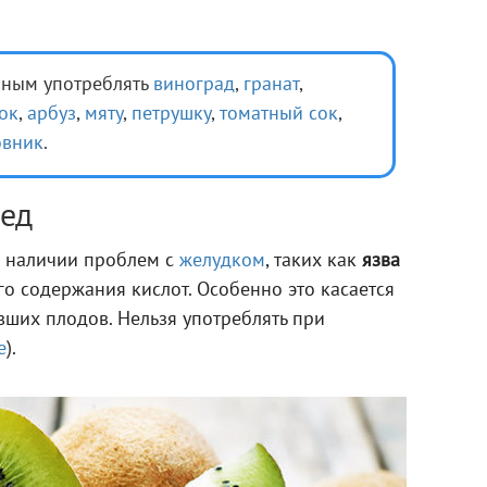
нным употреблять
виноград
,
гранат
,
ок
,
арбуз
,
мяту
,
петрушку
,
томатный сок
,
вник
.
ед
и наличии проблем с
желудком
, таких как
язва
го содержания кислот. Особенно это касается
вших плодов. Нельзя употреблять при
е
).