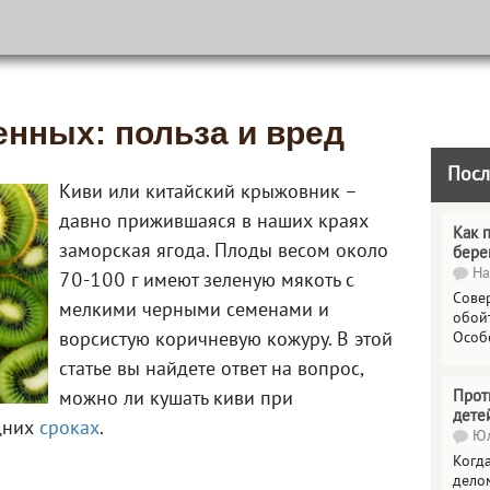
енных: польза и вред
Посл
Киви или китайский крыжовник –
давно прижившаяся в наших краях
Как 
заморская ягода. Плоды весом около
бере
На
70-100 г имеют зеленую мякоть с
Сове
мелкими черными семенами и
обойт
ворсистую коричневую кожуру. В этой
Особ
статье вы найдете ответ на вопрос,
Прот
можно ли кушать киви при
дете
дних
сроках
.
Юл
Когда
делом