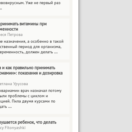
ивовирусным. Уже не первый раз
..
принимать витамины при
менности
еся Петрова
е назначения, а особенно в такой
тственный период для организма,
беременность, должен делать
...
а и как правильно принимать
риамин»: показания и дозировка
етлана Урусова
овариамин врач назначал потому
были проблемы с циклом и
яцией. Пила двумя курсами по
цать
...
лушается ребенок, что делать
cy Fitonyashki