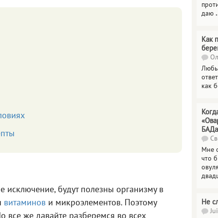
прот
даю
.
Как 
бере
Ол
Любы
отве
как 
Когд
ловиях
«Ова
БАДа
епты
Св
Мне 
что 
овул
двад
е исключение, будут полезны организму в
и
витаминов
и микроэлементов. Поэтому
Не с
Jui
Но все же давайте разберемся во всех