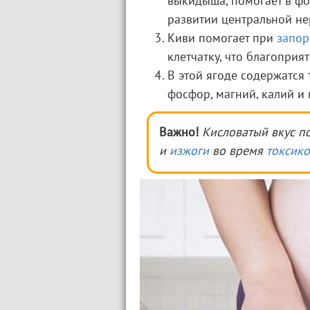
выкидыша, помогает в фо
развитии центральной не
Киви помогает при
запор
клетчатку, что благоприя
В этой ягоде содержатся
фосфор, магний, калий и 
Важно!
Кисловатый вкус п
и
изжоги
во время
токсико