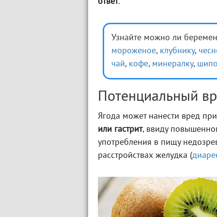
ответ
.
Узнайте можно ли береме
мороженое
,
клубнику
,
чесн
чай
,
кофе
,
минералку
,
шипо
Потенциальный вр
Ягода может нанести вред пр
или гастрит
, ввиду повышенно
употребления в пищу недозре
расстройствах желудка (
диаре