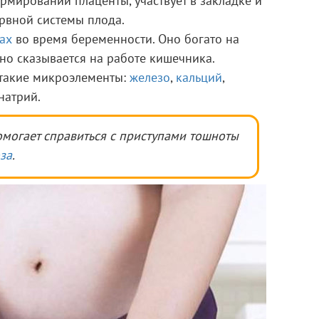
рмировании плаценты, участвует в закладке и
рвной системы плода.
ах
во время беременности. Оно богато на
тно сказывается на работе кишечника.
 такие микроэлементы:
железо
,
кальций
,
натрий.
омогает справиться с приступами тошноты
за
.