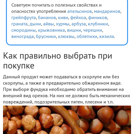
Советуем почитать о полезных свойствах и
опасностях употребления
апельсинов
,
мандаринов
,
грейпфрута
,
бананов
,
киви
,
фейхоа
,
фиников
,
граната
,
дыни
,
айвы
,
хурмы
,
арбуза
,
клубники
,
смородины
,
крыжовника
,
вишни
,
черешни
,
винограда
,
брусники
,
клюквы
,
облепихи
,
кизила
.
Как правильно выбрать при
покупке
Данный продукт может подаваться в скорлупе или без
скорлупы, а также в предварительно обжаренном виде.
При выборе фундука необходимо обратить внимание на
внешний вид орехов. На них не должно быть механических
повреждений, подозрительных пятен, плесени и т.п.