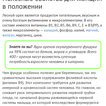
в положении
Лесной орех является продуктом питательным, вкусным и
очень богатым витаминами и микроэлементами. В его
составе имеются витамины B1, B2, B5, B6, B9, С, Е и В3(РР), а
также микроэлементы —
кальций
, фосфор, калий,
магний
,
железо
, марганец, цинк.
Знаете ли вы?
Ядра орехов окультуренного фундука
на 98% состоят из белков, жиров и углеводов. Всего
400 г орехов могут возместить суточную
потребность взрослого человека в калориях.
Чем фундук особенно полезен для беременных, так это
сравнительно высоким содержанием фолиевой кислоты
(витамин В9). Этот компонент требуется для развития
иммунной и кровеносной систем человека. Но главное, он
снижает риск неправильного развития нервной трубки
плода, т.е. начальной формы развивающейся нервной
системы малыша, из которой впоследствии формируются