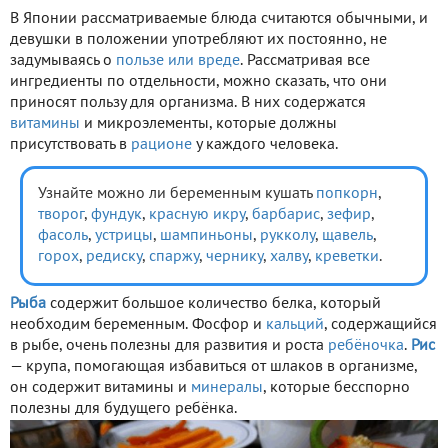
В Японии рассматриваемые блюда считаются обычными, и
девушки в положении употребляют их постоянно, не
задумываясь о
пользе или вреде
. Рассматривая все
ингредиенты по отдельности, можно сказать, что они
приносят пользу для организма. В них содержатся
витамины
и микроэлементы, которые должны
присутствовать в
рационе
у каждого человека.
Узнайте можно ли беременным кушать
попкорн
,
творог
,
фундук
,
красную икру
,
барбарис
,
зефир
,
фасоль
,
устрицы
,
шампиньоны
,
рукколу
,
щавель
,
горох
,
редиску
,
спаржу
,
чернику
,
халву
,
креветки
.
Рыба
содержит большое количество белка, который
необходим беременным. Фосфор и
кальций
, содержащийся
в рыбе, очень полезны для развития и роста
ребёночка
.
Рис
— крупа, помогающая избавиться от шлаков в организме,
он содержит витамины и
минералы
, которые бесспорно
полезны для будущего ребёнка.