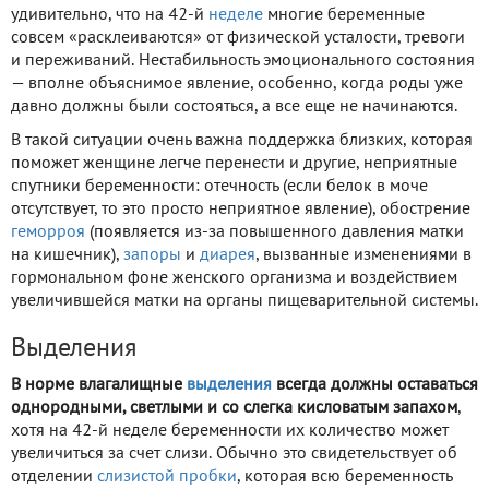
удивительно, что на 42-й
неделе
многие беременные
совсем «расклеиваются» от физической усталости, тревоги
и переживаний. Нестабильность эмоционального состояния
— вполне объяснимое явление, особенно, когда роды уже
давно должны были состояться, а все еще не начинаются.
В такой ситуации очень важна поддержка близких, которая
поможет женщине легче перенести и другие, неприятные
спутники беременности: отечность (если белок в моче
отсутствует, то это просто неприятное явление), обострение
геморроя
(появляется из-за повышенного давления матки
на кишечник),
запоры
и
диарея
, вызванные изменениями в
гормональном фоне женского организма и воздействием
увеличившейся матки на органы пищеварительной системы.
Выделения
В норме влагалищные
выделения
всегда должны оставаться
однородными, светлыми и со слегка кисловатым запахом
,
хотя на 42-й неделе беременности их количество может
увеличиться за счет слизи. Обычно это свидетельствует об
отделении
слизистой пробки
, которая всю беременность