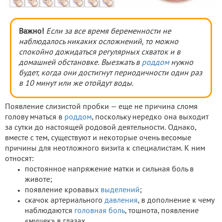
Важно!
Если за все время беременности не
наблюдалось никаких осложнений, то можно
спокойно дожидаться регулярных схваток и в
домашней обстановке. Выезжать в
роддом
нужно
будет, когда они достигнут периодичности один раз
в 10 минут или же отойдут воды.
Появление слизистой пробки — еще не причина сломя
голову мчаться в
роддом
, поскольку нередко она выходит
за сутки до настоящей родовой деятельности. Однако,
вместе с тем, существуют и некоторые очень весомые
причины для неотложного визита к специалистам. К ним
относят:
постоянное напряжение матки и сильная боль в
животе;
появление кровавых
выделений
;
скачок артериального
давления
, в дополнение к чему
наблюдаются
головная боль
, тошнота, появление
«мушек» в глазах.