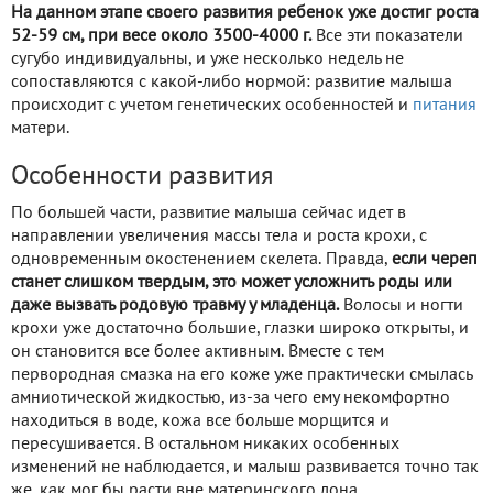
На данном этапе своего развития ребенок уже достиг роста
52-59 см, при весе около 3500-4000 г.
Все эти показатели
сугубо индивидуальны, и уже несколько недель не
сопоставляются с какой-либо нормой: развитие малыша
происходит с учетом генетических особенностей и
питания
матери.
Особенности развития
По большей части, развитие малыша сейчас идет в
направлении увеличения массы тела и роста крохи, с
одновременным окостенением скелета. Правда,
если череп
станет слишком твердым, это может усложнить роды или
даже вызвать родовую травму у младенца.
Волосы и ногти
крохи уже достаточно большие, глазки широко открыты, и
он становится все более активным. Вместе с тем
первородная смазка на его коже уже практически смылась
амниотической жидкостью, из-за чего ему некомфортно
находиться в воде, кожа все больше морщится и
пересушивается. В остальном никаких особенных
изменений не наблюдается, и малыш развивается точно так
же, как мог бы расти вне материнского лона.