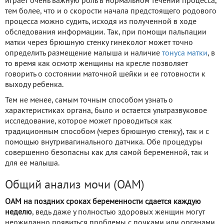
играет очень важную роль в нормальном течении процесса,
тем более, что и о скорости начала предстоящего родового
процесса можно судить, исходя из полученной в ходе
обследования информации. Так, при помощи пальпации
матки через брюшную стенку гинеколог может точно
определить размещение малыша и наличие
тонуса матки
, в
то время как осмотр женщины на кресле позволяет
говорить о состоянии маточной шейки и ее готовности к
выходу ребенка.
Тем не менее, самым точным способом узнать о
характеристиках органа, было и остается ультразвуковое
исследование, которое может проводиться как
традиционным способом (через брюшную стенку), так и с
помощью внутривагинального датчика. Обе процедуры
совершенно безопасны как для самой беременной, так и
для ее малыша.
Общий анализ мочи (ОАМ)
ОАМ на поздних сроках беременности сдается каждую
неделю
, ведь даже у полностью здоровых женщин могут
неожиданно появиться проблемы с почками или органами